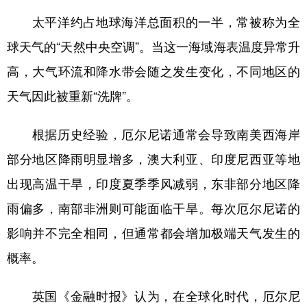
山东
河南
湖北
湖南
太平洋约占地球海洋总面积的一半，常被称为全
广东
广西
海南
重庆
球天气的“天然中央空调”。当这一海域海表温度异常升
四川
贵州
云南
西藏
高，大气环流和降水带会随之发生变化，不同地区的
陕西
甘肃
青海
宁夏
天气因此被重新“洗牌”。
新疆
内蒙古
黑龙江
根据历史经验，厄尔尼诺通常会导致南美西海岸
部分地区降雨明显增多，澳大利亚、印度尼西亚等地
多语种频道
出现高温干旱，印度夏季季风减弱，东非部分地区降
English
Español
Français
عربى
雨偏多，南部非洲则可能面临干旱。每次厄尔尼诺的
Русский язык
日本語
한국어
影响并不完全相同，但通常都会增加极端天气发生的
概率。
Deutsch
Português
英国《金融时报》认为，在全球化时代，厄尔尼