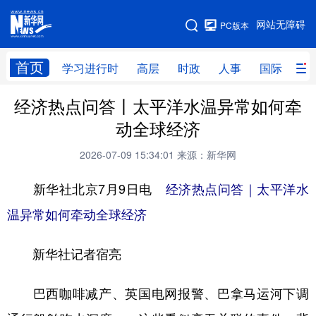
手机版
网站无障碍
PC版本
网站地图
首页
学习进行时
高层
时政
人事
国际
财
经济热点问答丨太平洋水温异常如何牵
学习进行时
高层
时政
人事
动全球经济
国际
财经
网评
港澳
2026-07-09 15:34:01
来源：新华网
台湾
思客智库
全球连线
教育
新华社北京7月9日电
经济热点问答｜太平洋水
科技
科创
量子
体育
温异常如何牵动全球经济
文化
书画
健康
军事
新华社记者宿亮
访谈
视频
图片
政务
法律
中央文件
金融
汽车
巴西咖啡减产、英国电网报警、巴拿马运河下调
食品
人居
信息化
数字经济