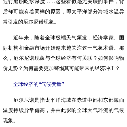
通行船舶吃水深度……这些看似毫无关联的事件，背
后却可能有着同样的原因，即太平洋部分海域水温异
学术中国
乡村振兴
银龄
溯源中国
常引发的厄尔尼诺现象。
城市
旅游
能源
会展
彩票
娱乐
时尚
悦读
近年来，随着全球极端天气频发，经济学家、国
公益
一带一路
亚太网
上市公司
际机构和金融市场开始越来越关注这一气象术语。那
么，厄尔尼诺现象与全球经济有何关联？如何影响物
文化产业
价走势？为何需要更加警惕其可能带来的经济冲击？
地方频道
全球经济的“气候变量”
北京
天津
河北
山西
厄尔尼诺是指太平洋海域在赤道中部和东部海面
辽宁
吉林
上海
江苏
温度持续异常偏高，并由此影响全球大气环流的气候
浙江
安徽
福建
江西
现象。