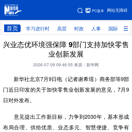
手机版
网站无障碍
PC版本
网站地图
首页
学习进行时
高层
时政
人事
国际
财
兴业态优环境强保障 9部门支持加快零售
学习进行时
高层
时政
人事
业创新发展
国际
财经
网评
港澳
2026-07-09 09:46:55
来源：新华网
台湾
思客智库
全球连线
教育
新华社北京7月9日电（记者谢希瑶）商务部等9部
科技
科创
量子
体育
门近日印发的关于加快零售业创新发展的意见，7月9
文化
书画
健康
军事
日对外发布。
访谈
视频
图片
政务
意见提出工作新目标，力争到2030年，基本形成
法律
中央文件
金融
汽车
布局合理、供给优质、业态多元、智慧便捷、竞争有
食品
人居
信息化
数字经济