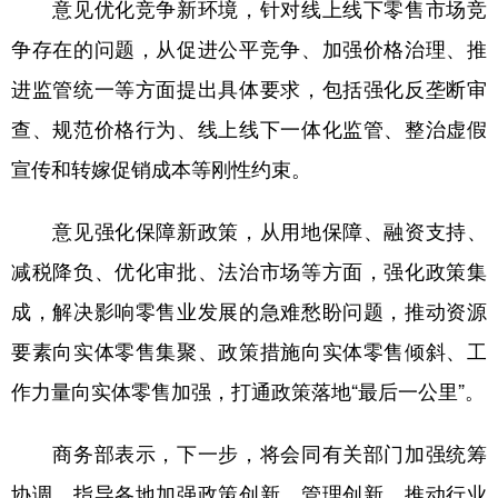
山东
河南
湖北
湖南
意见优化竞争新环境，针对线上线下零售市场竞
争存在的问题，从促进公平竞争、加强价格治理、推
广东
广西
海南
重庆
进监管统一等方面提出具体要求，包括强化反垄断审
四川
贵州
云南
西藏
查、规范价格行为、线上线下一体化监管、整治虚假
陕西
甘肃
青海
宁夏
宣传和转嫁促销成本等刚性约束。
新疆
内蒙古
黑龙江
意见强化保障新政策，从用地保障、融资支持、
减税降负、优化审批、法治市场等方面，强化政策集
多语种频道
成，解决影响零售业发展的急难愁盼问题，推动资源
English
Español
Français
عربى
要素向实体零售集聚、政策措施向实体零售倾斜、工
Русский язык
日本語
한국어
作力量向实体零售加强，打通政策落地“最后一公里”。
Deutsch
Português
商务部表示，下一步，将会同有关部门加强统筹
协调，指导各地加强政策创新、管理创新，推动行业