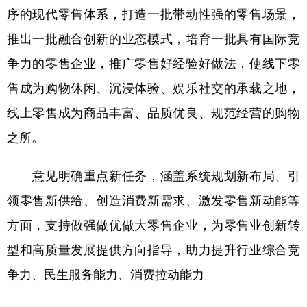
序的现代零售体系，打造一批带动性强的零售场景，
学术中国
乡村振兴
银龄
溯源中国
推出一批融合创新的业态模式，培育一批具有国际竞
城市
旅游
能源
会展
争力的零售企业，推广零售好经验好做法，使线下零
彩票
娱乐
时尚
悦读
售成为购物休闲、沉浸体验、娱乐社交的承载之地，
线上零售成为商品丰富、品质优良、规范经营的购物
公益
一带一路
亚太网
上市公司
之所。
文化产业
意见明确重点新任务，涵盖系统规划新布局、引
地方频道
领零售新供给、创造消费新需求、激发零售新动能等
方面，支持做强做优做大零售企业，为零售业创新转
北京
天津
河北
山西
型和高质量发展提供方向指导，助力提升行业综合竞
辽宁
吉林
上海
江苏
争力、民生服务能力、消费拉动能力。
浙江
安徽
福建
江西