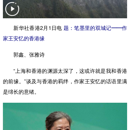
学术中国
乡村振兴
银龄
溯源中国
城市
旅游
能源
会展
新华社香港2月1日电
题：笔墨里的双城记——作
彩票
娱乐
时尚
悦读
家王安忆的香港缘
公益
一带一路
亚太网
上市公司
郭鑫、张雅诗
文化产业
“上海和香港的渊源太深了，这或许就是我和香港
的前缘。”谈及与香港的羁绊，作家王安忆的话语里满
地方频道
是绵长的意绪。
北京
天津
河北
山西
辽宁
吉林
上海
江苏
浙江
安徽
福建
江西