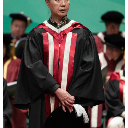
山东
河南
湖北
湖南
广东
广西
海南
重庆
四川
贵州
云南
西藏
陕西
甘肃
青海
宁夏
新疆
内蒙古
黑龙江
多语种频道
English
Español
Français
عربى
Русский язык
日本語
한국어
Deutsch
Português