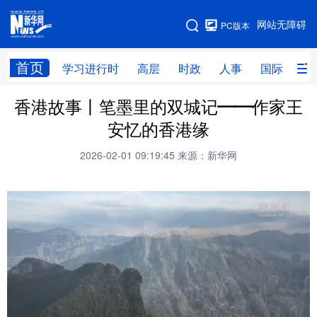
手机版
网站无障碍
PC版本
网站地图
首页
学习进行时
高层
时政
人事
国际
财
香港故事丨笔墨里的双城记——作家王
学习进行时
高层
时政
人事
安忆的香港缘
国际
财经
网评
港澳
2026-02-01 09:19:45
来源：新华网
台湾
思客智库
全球连线
教育
科技
科创
量子
体育
文化
书画
健康
军事
访谈
视频
图片
政务
法律
中央文件
金融
汽车
食品
人居
信息化
数字经济