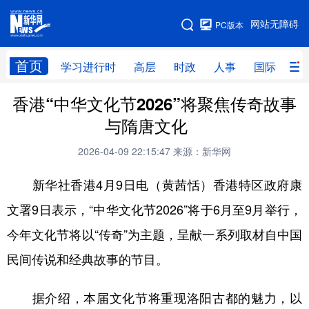
手机版
网站无障碍
PC版本
网站地图
首页
学习进行时
高层
时政
人事
国际
财
香港“中华文化节2026”将聚焦传奇故事
学习进行时
高层
时政
人事
与隋唐文化
国际
财经
网评
港澳
2026-04-09 22:15:47
来源：新华网
台湾
思客智库
全球连线
教育
新华社香港4月9日电（黄茜恬）香港特区政府康
科技
科创
量子
体育
文署9日表示，“中华文化节2026”将于6月至9月举行，
文化
书画
健康
军事
今年文化节将以“传奇”为主题，呈献一系列取材自中国
访谈
视频
图片
政务
民间传说和经典故事的节目。
法律
中央文件
金融
汽车
据介绍，本届文化节将重现洛阳古都的魅力，以
食品
人居
信息化
数字经济