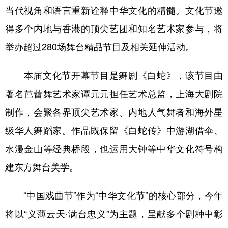
当代视角和语言重新诠释中华文化的精髓。文化节邀
学术中国
乡村振兴
银龄
溯源中国
得多个内地与香港的顶尖艺团和知名艺术家参与，将
城市
旅游
能源
会展
举办超过280场舞台精品节目及相关延伸活动。
彩票
娱乐
时尚
悦读
本届文化节开幕节目是舞剧《白蛇》，该节目由
公益
一带一路
亚太网
上市公司
著名芭蕾舞艺术家谭元元担任艺术总监，上海大剧院
文化产业
制作，会聚各界顶尖艺术家、内地人气舞者和海外星
级华人舞蹈家。作品既保留《白蛇传》中游湖借伞、
地方频道
水漫金山等经典桥段，也运用大钟等中华文化符号构
建东方舞台美学。
北京
天津
河北
山西
辽宁
吉林
上海
江苏
“中国戏曲节”作为“中华文化节”的核心部分，今年
浙江
安徽
福建
江西
将以“义薄云天·满台忠义”为主题，呈献多个剧种中彰