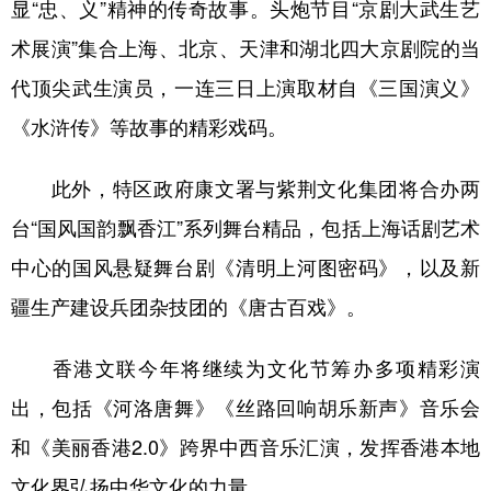
山东
河南
湖北
湖南
显“忠、义”精神的传奇故事。头炮节目“京剧大武生艺
术展演”集合上海、北京、天津和湖北四大京剧院的当
广东
广西
海南
重庆
代顶尖武生演员，一连三日上演取材自《三国演义》
四川
贵州
云南
西藏
《水浒传》等故事的精彩戏码。
陕西
甘肃
青海
宁夏
此外，特区政府康文署与紫荆文化集团将合办两
新疆
内蒙古
黑龙江
台“国风国韵飘香江”系列舞台精品，包括上海话剧艺术
中心的国风悬疑舞台剧《清明上河图密码》，以及新
多语种频道
疆生产建设兵团杂技团的《唐古百戏》。
English
Español
Français
عربى
Русский язык
日本語
한국어
香港文联今年将继续为文化节筹办多项精彩演
出，包括《河洛唐舞》《丝路回响胡乐新声》音乐会
Deutsch
Português
和《美丽香港2.0》跨界中西音乐汇演，发挥香港本地
文化界弘扬中华文化的力量。