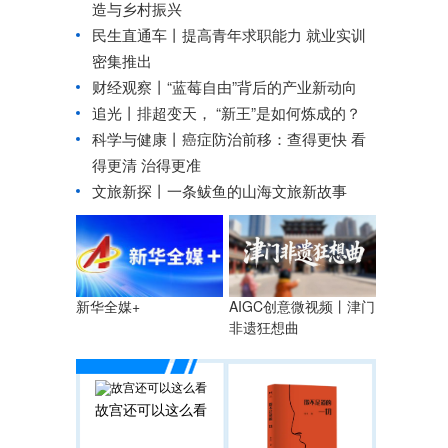
造与乡村振兴
民生直通车丨
提高青年求职能力 就业实训
密集推出
财经观察丨
“蓝莓自由”背后的产业新动向
追光丨
排超变天， “新王”是如何炼成的？
科学与健康丨癌症防治前移：查得更快 看
得更清 治得更准
文旅新探丨一条鲅鱼的山海文旅新故事
AIGC创意微视频丨津门
新华全媒+
非遗狂想曲
故宫还可以这么看