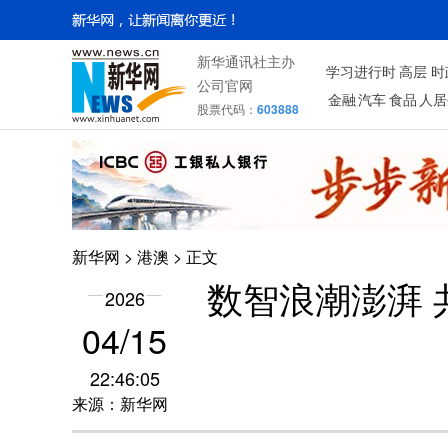
新华通讯社主办
学习进行时
高层
时
公司官网
金融
汽车
食品
人居
股票代码：
603888
新华网
>
港澳
> 正文
数智浪潮澎湃 
2026
04/15
22:46:05
来源：新华网