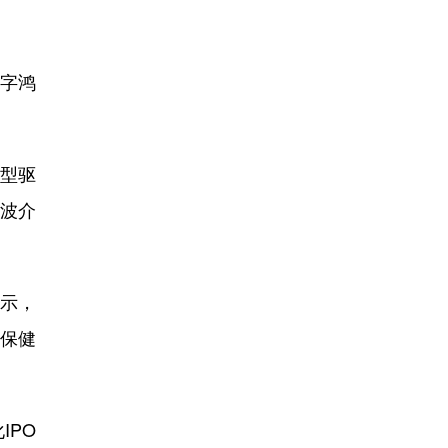
字鸿
型驱
波介
示，
“保健
IPO