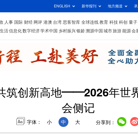
ENGLISH
新华报刊
地方频道
承
政
人事
国际
财经
网评
港澳
台湾
思客智库
全球连线
教育
科技
科创
量子
生活
信息化
数字经济
学术中国
乡村振兴
银龄
溯源中国
城市
旅游
能源
会
共筑创新高地——2026年
会侧记
字体：
小
中
大
分享到：