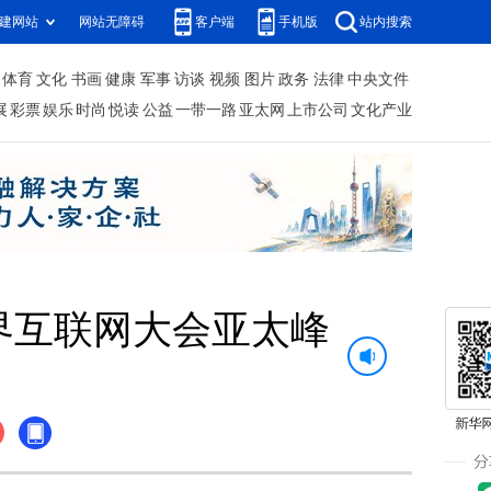
建网站
网站无障碍
客户端
手机版
站内搜索
体育
文化
书画
健康
军事
访谈
视频
图片
政务
法律
中央文件
展
彩票
娱乐
时尚
悦读
公益
一带一路
亚太网
上市公司
文化产业
世界互联网大会亚太峰