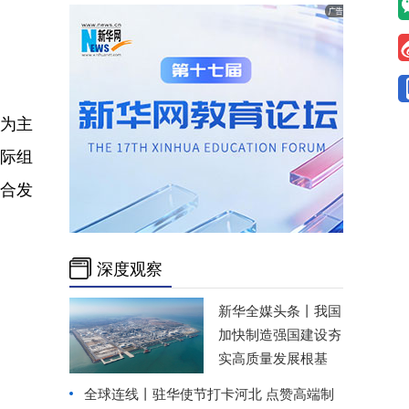
”为主
国际组
合发
深度观察
新华全媒头条丨
我国
加快制造强国建设夯
实高质量发展根基
全球连线丨
驻华使节打卡河北 点赞高端制