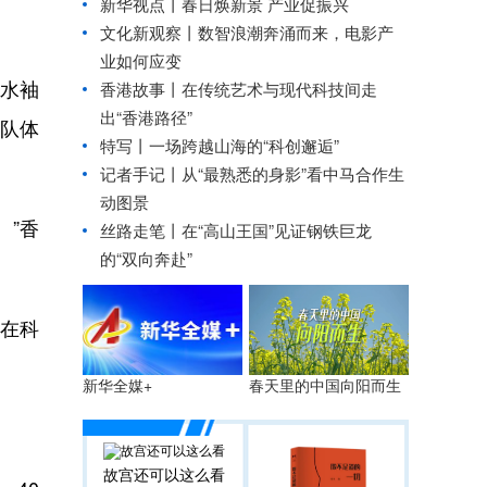
新华视点丨
春日焕新景 产业促振兴
文化新观察丨
数智浪潮奔涌而来，电影产
业如何应变
水袖
香港故事丨
在传统艺术与现代科技间走
出“香港路径”
队体
特写丨一场跨越山海的“科创邂逅”
记者手记丨从“最熟悉的身影”看中马合作生
动图景
”香
丝路走笔丨在“高山王国”见证钢铁巨龙
的“双向奔赴”
在科
春天里的中国向阳而生
新华全媒+
故宫还可以这么看