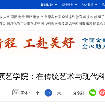
ENGLISH
新华报刊
地方频道
承
政
人事
国际
财经
网评
港澳
台湾
思客智库
全球连线
教育
科技
科创
量子
生活
信息化
数字经济
学术中国
乡村振兴
银龄
溯源中国
城市
旅游
能源
会
演艺学院：在传统艺术与现代科
字体：
小
中
大
分享到：