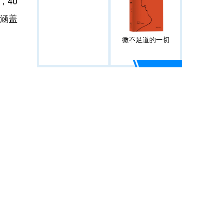
，40
涵盖
。
微不足道的一切