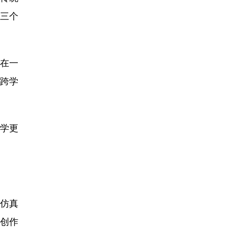
到三个
在一
跨学
学更
仿真
创作