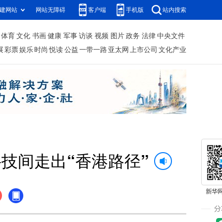
建网站
网站无障碍
客户端
手机版
站内搜索
体育
文化
书画
健康
军事
访谈
视频
图片
政务
法律
中央文件
展
彩票
娱乐
时尚
悦读
公益
一带一路
亚太网
上市公司
文化产业
技间走出“香港路径”