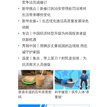
竞争法完成修订
新华视点丨
新修订的治安管理处罚法将对
生活带来哪些变化
新华全媒+丨
生态优先激活高质量发展绿色
动能
专访丨中国经济转型升级为外国投资者提
供新机遇
秀我中国丨
用脚步丈量祖国的边境线 用忠
诚守护家园
温度丨集合，带上菜刀？村民道实情：为
抗洪救灾人员做饭
科学健背！筑牢人体“承
香港非遗的百年茶香密
重墙”
码