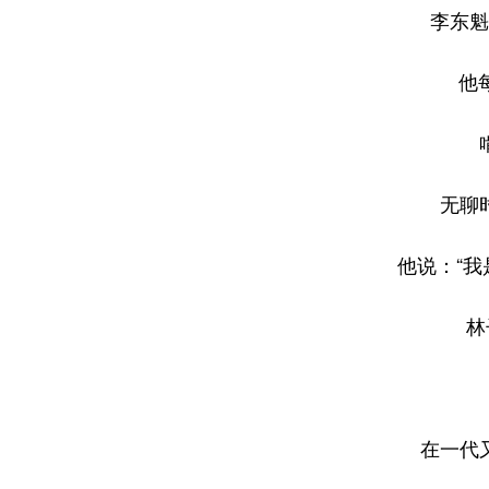
李东魁
他
无聊
他说：“
林
在一代