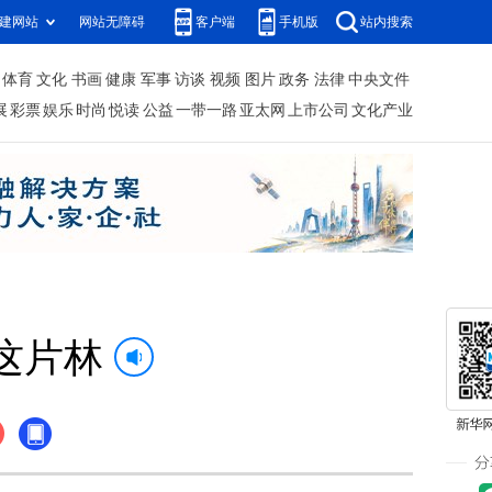
建网站
网站无障碍
客户端
手机版
站内搜索
体育
文化
书画
健康
军事
访谈
视频
图片
政务
法律
中央文件
展
彩票
娱乐
时尚
悦读
公益
一带一路
亚太网
上市公司
文化产业
这片林