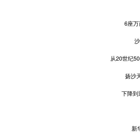
6座
沙
从20世纪50
扬沙天
下降到
新