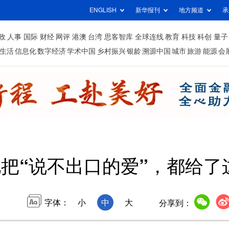
ENGLISH
新华报刊
地方频道
承
政
人事
国际
财经
网评
港澳
台湾
思客智库
全球连线
教育
科技
科创
量子
生活
信息化
数字经济
学术中国
乡村振兴
银龄
溯源中国
城市
旅游
能源
会
把“说不出口的爱”，都给了
字体：
小
中
大
分享到：