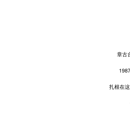
章古
19
扎根在这