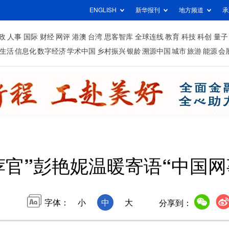
ENGLISH
新华报刊
地方频道
承
政
人事
国际
财经
网评
港澳
台湾
思客智库
全球连线
教育
科技
科创
量子
生活
信息化
数字经济
学术中国
乡村振兴
银龄
溯源中国
城市
旅游
能源
会
官”彭艳妮温暖寄语“中国网事
字体：
小
中
大
分享到：