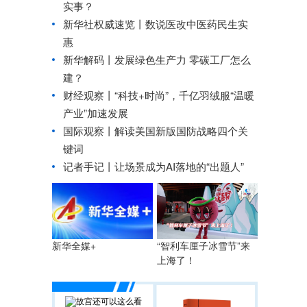
实事？
新华社权威速览丨数说医改中医药民生实
惠
新华解码丨发展绿色生产力 零碳工厂怎么
建？
财经观察丨
“科技+时尚”，千亿羽绒服“温暖
产业”加速发展
国际观察丨
解读美国新版国防战略四个关
键词
记者手记丨让场景成为AI落地的“出题人”
“智利车厘子冰雪节”来
新华全媒+
上海了！