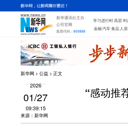
新华通讯社主办
学习进行时
高层
时
公司官网
金融
汽车
食品
人居
股票代码：
603888
新华网
>
公益
> 正文
2026
“感动推荐
01/27
09:39:15
来源：新华网