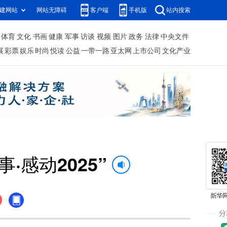
建网站
网站无障碍
客户端
手机版
站内搜索
体育
文化
书画
健康
军事
访谈
视频
图片
政务
法律
中央文件
展
彩票
娱乐
时尚
悦读
公益
一带一路
亚太网
上市公司
文化产业
·感动2025”