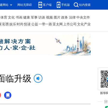
建网站
网站无障碍
客户端
手机版
站内搜索
体育
文化
书画
健康
军事
访谈
视频
图片
政务
法律
中央文件
展
彩票
娱乐
时尚
悦读
公益
一带一路
亚太网
上市公司
文化产业
面临升级