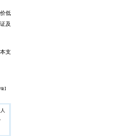
价低
验证及
本支
碧璇】
人