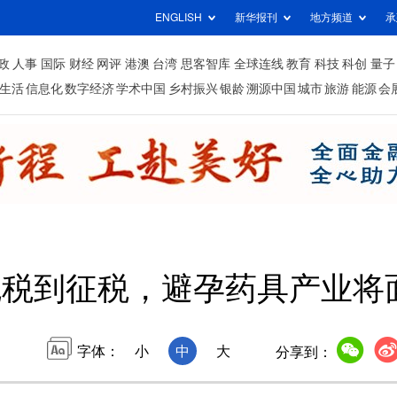
ENGLISH
新华报刊
地方频道
承
政
人事
国际
财经
网评
港澳
台湾
思客智库
全球连线
教育
科技
科创
量子
生活
信息化
数字经济
学术中国
乡村振兴
银龄
溯源中国
城市
旅游
能源
会
免税到征税，避孕药具产业将
字体：
小
中
大
分享到：