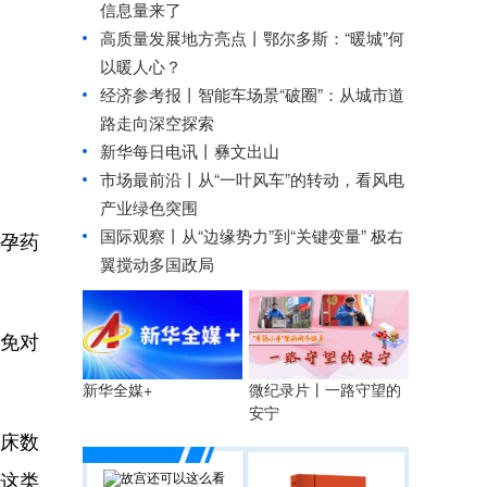
信息量来了
高质量发展地方亮点丨鄂尔多斯：“暖城”何
以暖人心？
经济参考报丨
智能车场景“破圈”：从城市道
路走向深空探索
新华每日电讯丨
彝文出山
市场最前沿丨从“一叶风车”的转动，看风电
产业绿色突围
国际观察丨
从“边缘势力”到“关键变量” 极右
孕药
翼搅动多国政局
免对
微纪录片丨一路守望的
新华全媒+
安宁
床数
这类