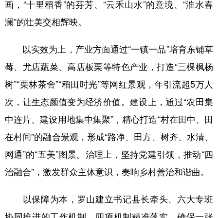
画，“十里稻香”的芬芳、“云禾山水”的意境、“淮水春
澜”的壮美交相辉映。
以实效为上，产业方面通过“一镇一品”培育东铺草
莓、尤店蔬菜、高店板栗等特色产业，打造“三棵枫杨
树”“栗林茶舍”“稻田时光”等网红景观，年引流超5万人
次，让生态颜值变为经济价值。建设上，通过“农田集
中连片、建设用地集中集聚”，精心打造“村在田中、田
在村间”的融合景观，形成“路净、田方、树齐、水清、
网通”的“五美”图景。治理上，坚持党建引领，推动“四
治融合”，激发群众主体意识，奏响乡村善治和谐曲。
以保障为本，罗山建立书记县长牵头、六大专班
协同推进的工作机制，四项机制精准落实，确保一张