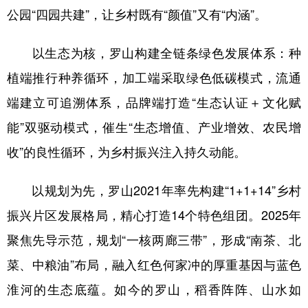
山东
河南
湖北
湖南
公园“四园共建”，让乡村既有“颜值”又有“内涵”。
广东
广西
海南
重庆
以生态为核，罗山构建全链条绿色发展体系：种
四川
贵州
云南
西藏
植端推行种养循环，加工端采取绿色低碳模式，流通
陕西
甘肃
青海
宁夏
端建立可追溯体系，品牌端打造“生态认证＋文化赋
新疆
内蒙古
黑龙江
能”双驱动模式，催生“生态增值、产业增效、农民增
收”的良性循环，为乡村振兴注入持久动能。
多语种频道
以规划为先，罗山2021年率先构建“1+1+14”乡村
English
Español
Français
عربى
振兴片区发展格局，精心打造14个特色组团。2025年
Русский язык
日本語
한국어
聚焦先导示范，规划“一核两廊三带”，形成“南茶、北
Deutsch
Português
菜、中粮油”布局，融入红色何家冲的厚重基因与蓝色
淮河的生态底蕴。如今的罗山，稻香阵阵、山水如