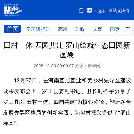
手机版
网站无障碍
PC版本
网站地图
首页
学习进行时
高层
时政
人事
国际
财
田村一体 四园共建 罗山绘就生态田园新
学习进行时
高层
时政
人事
画卷
国际
财经
网评
港澳
2025-12-28 20:00:37
来源：新华网
台湾
思客智库
全球连线
教育
12月27日，在河南宜居宜业和美乡村先导区建设
科技
科创
量子
体育
成果发布会上，罗山县委副书记、县长时圣宇分享了
文化
书画
健康
军事
罗山县以“田村一体、四园共建”为核心路径，塑造融合
访谈
视频
图片
政务
发展先导区格局的创新实践，为乡村振兴提供了“罗山
法律
中央文件
金融
汽车
样本”。
食品
人居
信息化
数字经济