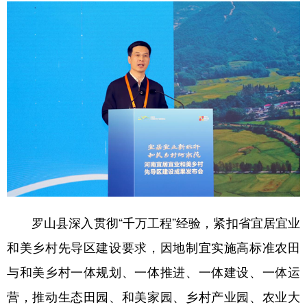
学术中国
乡村振兴
银龄
溯源中国
城市
旅游
能源
会展
彩票
娱乐
时尚
悦读
公益
一带一路
亚太网
上市公司
文化产业
地方频道
罗山县深入贯彻“千万工程”经验，紧扣省宜居宜业
北京
天津
河北
山西
和美乡村先导区建设要求，因地制宜实施高标准农田
辽宁
吉林
上海
江苏
与和美乡村一体规划、一体推进、一体建设、一体运
浙江
安徽
福建
江西
营，推动生态田园、和美家园、乡村产业园、农业大