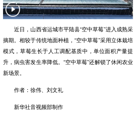
学术中国
乡村振兴
银龄
溯源中国
城市
旅游
能源
会展
近日，山西省运城市平陆县“空中草莓”进入成熟采
彩票
娱乐
时尚
悦读
摘期。相较于传统地面种植，“空中草莓”采用立体栽培
公益
一带一路
亚太网
上市公司
模式，草莓生长于人工调配基质中，单位面积产量提
升，病虫害发生率降低。“空中草莓”还解锁了休闲农业
文化产业
新场景。
地方频道
作者：徐伟、刘文礼
北京
天津
河北
山西
新华社音视频部制作
辽宁
吉林
上海
江苏
浙江
安徽
福建
江西