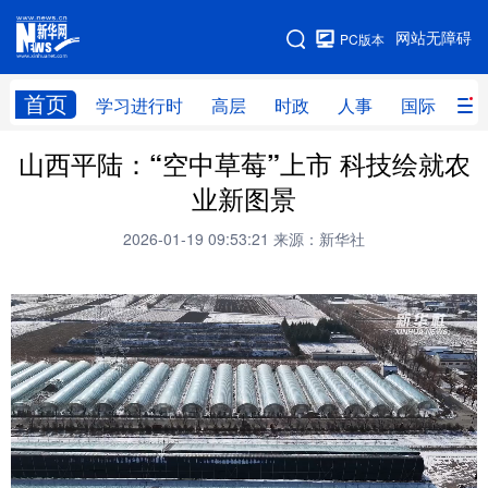
手机版
网站无障碍
PC版本
网站地图
首页
学习进行时
高层
时政
人事
国际
财
山西平陆：“空中草莓”上市 科技绘就农
学习进行时
高层
时政
人事
业新图景
国际
财经
网评
港澳
2026-01-19 09:53:21
来源：新华社
台湾
思客智库
全球连线
教育
科技
科创
量子
体育
文化
书画
健康
军事
访谈
视频
图片
政务
法律
中央文件
金融
汽车
食品
人居
信息化
数字经济