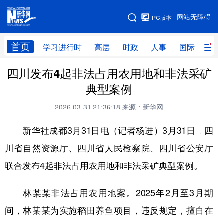
手机版
网站无障碍
PC版本
网站地图
首页
学习进行时
高层
时政
人事
国际
财
四川发布4起非法占用农用地和非法采矿
学习进行时
高层
时政
人事
典型案例
国际
财经
网评
港澳
2026-03-31 21:36:18
来源：新华网
台湾
思客智库
全球连线
教育
新华社成都3月31日电（记者杨进）3月31日，四
科技
科创
量子
体育
川省自然资源厅、四川省人民检察院、四川省公安厅
文化
书画
健康
军事
联合发布4起非法占用农用地和非法采矿典型案例。
访谈
视频
图片
政务
林某某非法占用农用地案。2025年2月至3月期
法律
中央文件
金融
汽车
间，林某某为实施稻田养鱼项目，违反规定，擅自在
食品
人居
信息化
数字经济