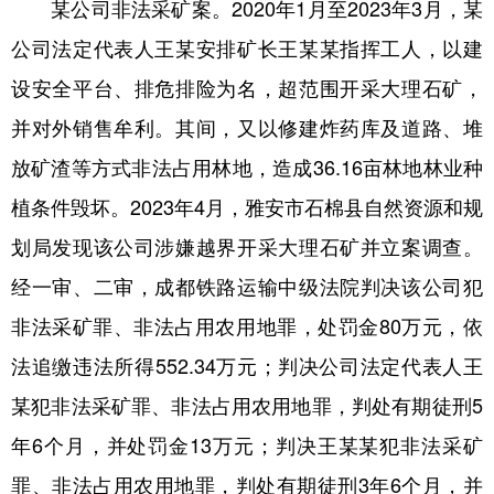
山东
河南
湖北
湖南
某公司非法采矿案。2020年1月至2023年3月，某
公司法定代表人王某安排矿长王某某指挥工人，以建
广东
广西
海南
重庆
设安全平台、排危排险为名，超范围开采大理石矿，
四川
贵州
云南
西藏
并对外销售牟利。其间，又以修建炸药库及道路、堆
陕西
甘肃
青海
宁夏
放矿渣等方式非法占用林地，造成36.16亩林地林业种
新疆
内蒙古
黑龙江
植条件毁坏。2023年4月，雅安市石棉县自然资源和规
划局发现该公司涉嫌越界开采大理石矿并立案调查。
多语种频道
经一审、二审，成都铁路运输中级法院判决该公司犯
English
Español
Français
عربى
非法采矿罪、非法占用农用地罪，处罚金80万元，依
法追缴违法所得552.34万元；判决公司法定代表人王
Русский язык
日本語
한국어
某犯非法采矿罪、非法占用农用地罪，判处有期徒刑5
Deutsch
Português
年6个月，并处罚金13万元；判决王某某犯非法采矿
罪、非法占用农用地罪，判处有期徒刑3年6个月，并