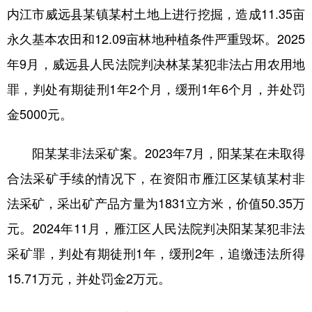
内江市威远县某镇某村土地上进行挖掘，造成11.35亩
学术中国
乡村振兴
银龄
溯源中国
永久基本农田和12.09亩林地种植条件严重毁坏。2025
城市
旅游
能源
会展
年9月，威远县人民法院判决林某某犯非法占用农用地
彩票
娱乐
时尚
悦读
罪，判处有期徒刑1年2个月，缓刑1年6个月，并处罚
金5000元。
公益
一带一路
亚太网
上市公司
文化产业
阳某某非法采矿案。2023年7月，阳某某在未取得
合法采矿手续的情况下，在资阳市雁江区某镇某村非
地方频道
法采矿，采出矿产品方量为1831立方米，价值50.35万
元。2024年11月，雁江区人民法院判决阳某某犯非法
北京
天津
河北
山西
采矿罪，判处有期徒刑1年，缓刑2年，追缴违法所得
辽宁
吉林
上海
江苏
15.71万元，并处罚金2万元。
浙江
安徽
福建
江西