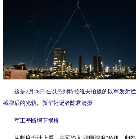
这是2月28日在以色列特拉维夫拍摄的以军发射拦
截弹后的光轨。新华社记者陈君清摄
军工垄断埋下祸根
从制度设计上看，美军陷入“弹匣深度”危机，归咎