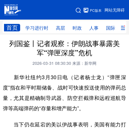
手机版
网站无障碍
PC版本
网站地图
首页
学习进行时
高层
时政
人事
国际
财
列国鉴丨记者观察：伊朗战事暴露美
学习进行时
高层
时政
人事
军“弹匣深度”危机
国际
财经
网评
港澳
2026-03-31 08:30:30
来源：新华网
台湾
思客智库
全球连线
教育
新华社纽约3月30日电（记者杨士龙）“弹匣深
科技
科创
量子
体育
度”指在和平时期储备、战时可快速投送使用的弹药总
文化
书画
健康
军事
量，尤其是精确制导武器、防空拦截弹和远程巡航导
访谈
视频
图片
政务
弹等高端弹药的“存量和增产能力”。
法律
中央文件
金融
汽车
当下仍在延宕的美以伊战事表明，美国有能力打
食品
人居
信息化
数字经济