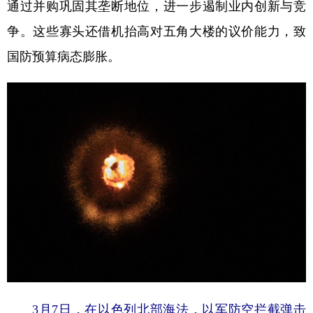
通过并购巩固其垄断地位，进一步遏制业内创新与竞
争。这些寡头还借机抬高对五角大楼的议价能力，致
国防预算病态膨胀。
3月7日，在以色列北部海法，以军防空拦截弹击