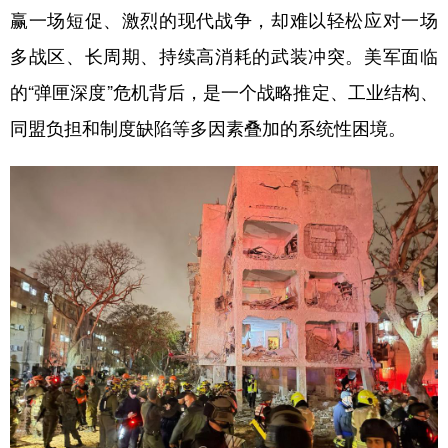
赢一场短促、激烈的现代战争，却难以轻松应对一场
学术中国
乡村振兴
银龄
溯源中国
多战区、长周期、持续高消耗的武装冲突。美军面临
城市
旅游
能源
会展
的“弹匣深度”危机背后，是一个战略推定、工业结构、
彩票
娱乐
时尚
悦读
同盟负担和制度缺陷等多因素叠加的系统性困境。
公益
一带一路
亚太网
上市公司
文化产业
地方频道
北京
天津
河北
山西
辽宁
吉林
上海
江苏
浙江
安徽
福建
江西