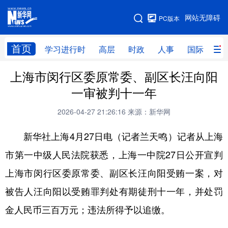
手机版
网站无障碍
PC版本
网站地图
首页
学习进行时
高层
时政
人事
国际
财
上海市闵行区委原常委、副区长汪向阳
学习进行时
高层
时政
人事
一审被判十一年
国际
财经
网评
港澳
2026-04-27 21:26:16
来源：新华网
台湾
思客智库
全球连线
教育
新华社上海4月27日电（记者兰天鸣）记者从上海
科技
科创
量子
体育
市第一中级人民法院获悉，上海一中院27日公开宣判
文化
书画
健康
军事
上海市闵行区委原常委、副区长汪向阳受贿一案，对
访谈
视频
图片
政务
被告人汪向阳以受贿罪判处有期徒刑十一年，并处罚
法律
中央文件
金融
汽车
金人民币三百万元；违法所得予以追缴。
食品
人居
信息化
数字经济