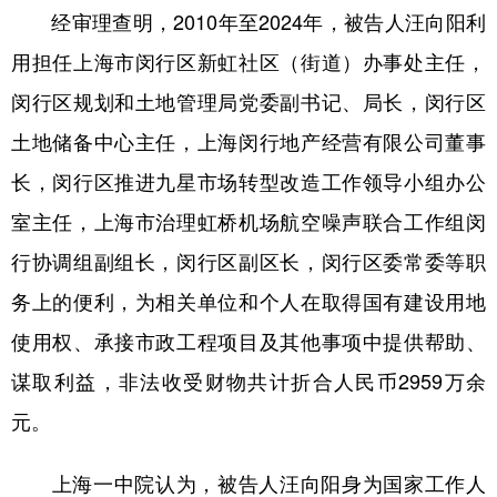
经审理查明，2010年至2024年，被告人汪向阳利
学术中国
乡村振兴
银龄
溯源中国
用担任上海市闵行区新虹社区（街道）办事处主任，
城市
旅游
能源
会展
闵行区规划和土地管理局党委副书记、局长，闵行区
彩票
娱乐
时尚
悦读
土地储备中心主任，上海闵行地产经营有限公司董事
长，闵行区推进九星市场转型改造工作领导小组办公
公益
一带一路
亚太网
上市公司
室主任，上海市治理虹桥机场航空噪声联合工作组闵
文化产业
行协调组副组长，闵行区副区长，闵行区委常委等职
务上的便利，为相关单位和个人在取得国有建设用地
地方频道
使用权、承接市政工程项目及其他事项中提供帮助、
北京
天津
河北
山西
谋取利益，非法收受财物共计折合人民币2959万余
辽宁
吉林
上海
江苏
元。
浙江
安徽
福建
江西
上海一中院认为，被告人汪向阳身为国家工作人