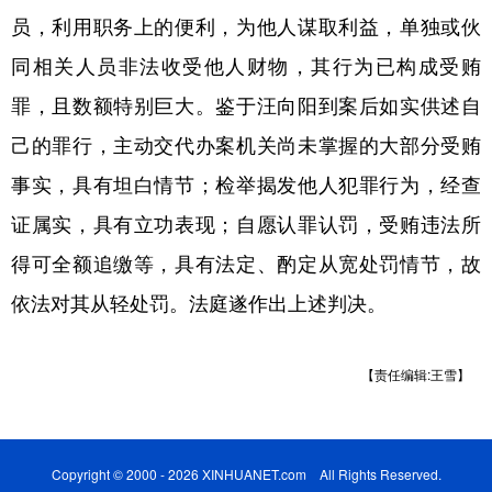
山东
河南
湖北
湖南
员，利用职务上的便利，为他人谋取利益，单独或伙
广东
广西
海南
重庆
同相关人员非法收受他人财物，其行为已构成受贿
四川
贵州
云南
西藏
罪，且数额特别巨大。鉴于汪向阳到案后如实供述自
己的罪行，主动交代办案机关尚未掌握的大部分受贿
陕西
甘肃
青海
宁夏
事实，具有坦白情节；检举揭发他人犯罪行为，经查
新疆
内蒙古
黑龙江
证属实，具有立功表现；自愿认罪认罚，受贿违法所
得可全额追缴等，具有法定、酌定从宽处罚情节，故
多语种频道
依法对其从轻处罚。法庭遂作出上述判决。
English
Español
Français
عربى
Русский язык
日本語
한국어
【责任编辑:王雪】
Deutsch
Português
Copyright © 2000 - 2026 XINHUANET.com All Rights Reserved.