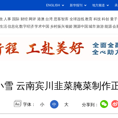
ENGLISH
新华报刊
地方频道
承
政
人事
国际
财经
网评
港澳
台湾
思客智库
全球连线
教育
科技
科创
量子
生活
信息化
数字经济
学术中国
乡村振兴
银龄
溯源中国
城市
旅游
能源
会
小雪 云南宾川韭菜腌菜制作
字体：
小
中
大
分享到：