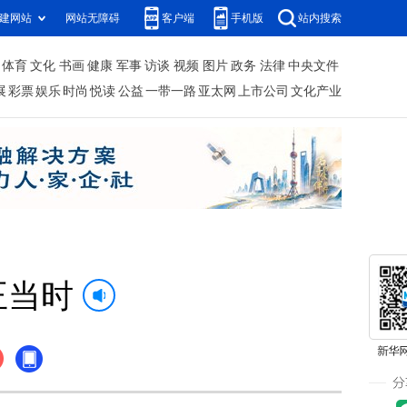
建网站
网站无障碍
客户端
手机版
站内搜索
体育
文化
书画
健康
军事
访谈
视频
图片
政务
法律
中央文件
展
彩票
娱乐
时尚
悦读
公益
一带一路
亚太网
上市公司
文化产业
正当时