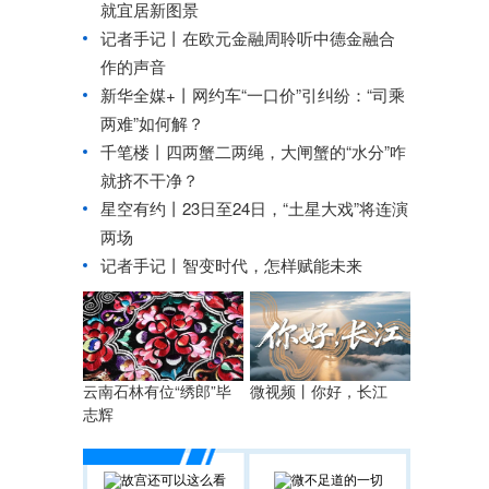
就宜居新图景
记者手记丨在欧元金融周聆听中德金融合
作的声音
新华全媒+丨
网约车“一口价”引纠纷：“司乘
两难”如何解？
千笔楼丨四两蟹二两绳，大闸蟹的“水分”咋
就挤不干净？
星空有约丨
23日至24日，“土星大戏”将连演
两场
记者手记丨智变时代，怎样赋能未来
云南石林有位“绣郎”毕
微视频丨你好，长江
志辉