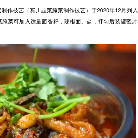
作技艺（宾川韭菜腌菜制作技艺）于2020年12月列
菜腌菜可加入适量茴香籽，辣椒面、盐，拌匀后装罐密封