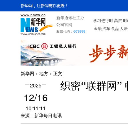
新华通讯社主办
学习进行时
高层
时
公司官网
金融
汽车
食品
人居
股票代码：
603888
新华网
>
地方
> 正文
织密“联群网”
2025
12/16
10:11:11
来源：新华每日电讯