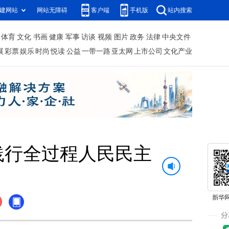
建网站
网站无障碍
客户端
手机版
站内搜索
体育
文化
书画
健康
军事
访谈
视频
图片
政务
法律
中央文件
展
彩票
娱乐
时尚
悦读
公益
一带一路
亚太网
上市公司
文化产业
州践行全过程人民民主