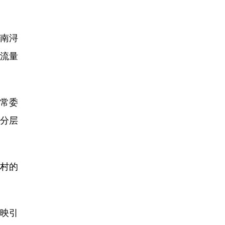
南浔
客流量
常委
分层
政村的
映引