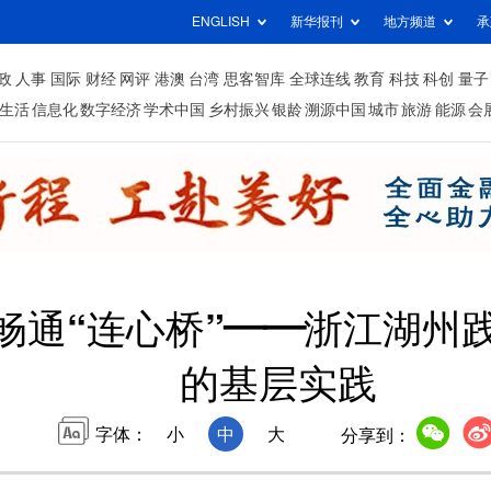
ENGLISH
新华报刊
地方频道
承
政
人事
国际
财经
网评
港澳
台湾
思客智库
全球连线
教育
科技
科创
量子
生活
信息化
数字经济
学术中国
乡村振兴
银龄
溯源中国
城市
旅游
能源
会
 畅通“连心桥”——浙江湖
的基层实践
字体：
小
中
大
分享到：