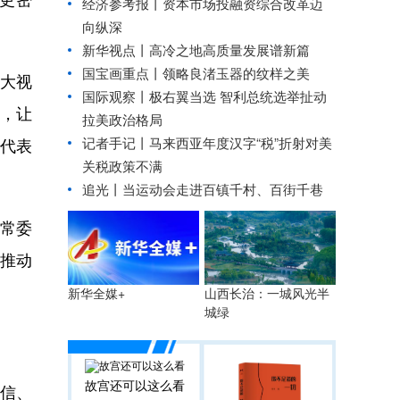
经济参考报丨
资本市场投融资综合改革迈
向纵深
新华视点丨
高冷之地高质量发展谱新篇
国宝画重点丨领略良渚玉器的纹样之美
大视
国际观察丨
极右翼当选 智利总统选举扯动
动，让
拉美政治格局
记者手记丨马来西亚年度汉字“税”折射对美
“代表
关税政策不满
追光丨
当运动会走进百镇千村、百街千巷
常委
推动
山西长治：一城风光半
新华全媒+
城绿
故宫还可以这么看
信、