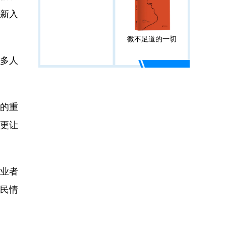
出新入
微不足道的一切
0多人
的重
”更让
业者
“民情