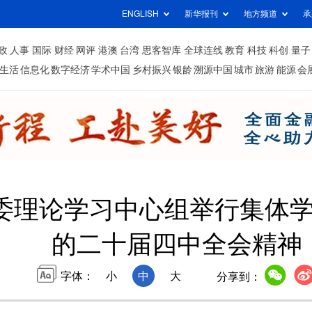
ENGLISH
新华报刊
地方频道
承
政
人事
国际
财经
网评
港澳
台湾
思客智库
全球连线
教育
科技
科创
量子
生活
信息化
数字经济
学术中国
乡村振兴
银龄
溯源中国
城市
旅游
能源
会
委理论学习中心组举行集体
的二十届四中全会精神
字体：
小
中
大
分享到：