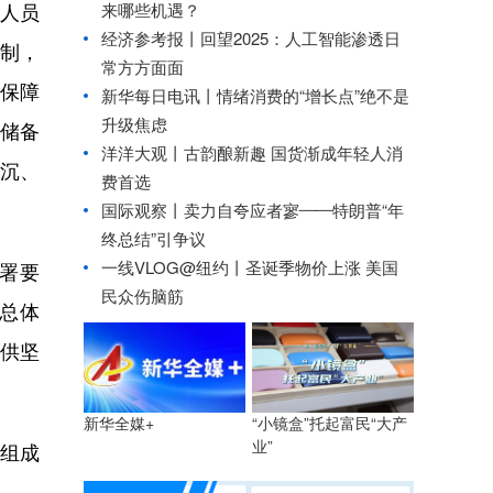
来哪些机遇？
键人员
经济参考报丨
回望2025：人工智能渗透日
制，
常方方面面
保障
新华每日电讯丨
情绪消费的“增长点”绝不是
升级焦虑
储备
洋洋大观丨古韵酿新趣 国货渐成年轻人消
沉、
费首选
国际观察丨
卖力自夸应者寥——特朗普“年
终总结”引争议
一线VLOG@纽约丨圣诞季物价上涨 美国
署要
民众伤脑筋
总体
提供坚
“小镜盒”托起富民“大产
新华全媒+
业”
组成