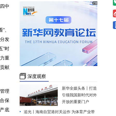
四中
看”、
充分发
五”时
力重
贡献
深度观察
新华全媒头条丨
打造
管理
引领我国新时代对外
合保
开放的重要门户
产底
追光丨
海南自贸港封关运作 为体育产业带