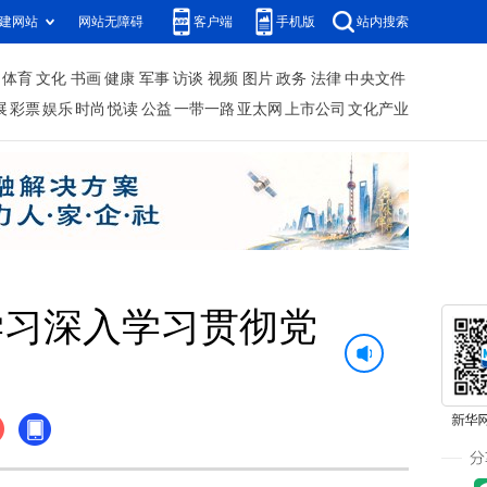
建网站
网站无障碍
客户端
手机版
站内搜索
体育
文化
书画
健康
军事
访谈
视频
图片
政务
法律
中央文件
展
彩票
娱乐
时尚
悦读
公益
一带一路
亚太网
上市公司
文化产业
学习深入学习贯彻党