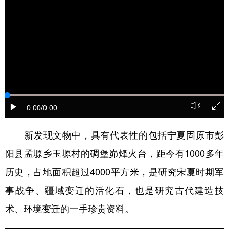
山东
河南
湖北
湖南
广东
广西
海南
重庆
四川
贵州
云南
西藏
陕西
甘肃
青海
宁夏
新疆
内蒙古
黑龙江
0:00
/0:00
多语种频道
新发现文物中，具有代表性的包括宁夏固原市彭
English
Español
Français
عربى
阳县孟塬乡玉塬村的碉堡峁烽火台，距今有1000多年
Русский язык
日本語
한국어
历史，占地面积超过4000平方米，是研究宋夏时期军
事战争、疆域变迁的活化石，也是研究古代建造技
Deutsch
Português
术、环境变迁的一手珍贵资料。