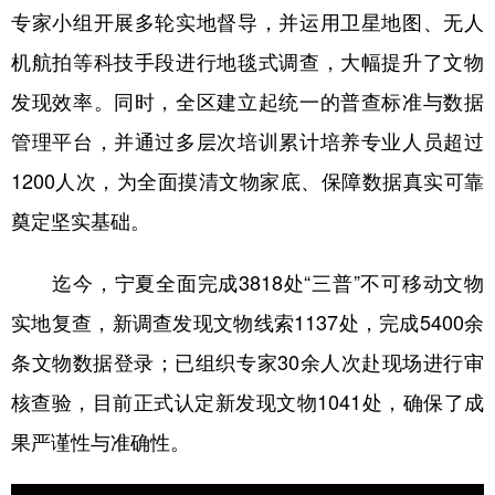
专家小组开展多轮实地督导，并运用卫星地图、无人
学术中国
乡村振兴
银龄
溯源中国
机航拍等科技手段进行地毯式调查，大幅提升了文物
城市
旅游
能源
会展
发现效率。同时，全区建立起统一的普查标准与数据
彩票
娱乐
时尚
悦读
管理平台，并通过多层次培训累计培养专业人员超过
1200人次，为全面摸清文物家底、保障数据真实可靠
公益
一带一路
亚太网
上市公司
奠定坚实基础。
文化产业
迄今，宁夏全面完成3818处“三普”不可移动文物
地方频道
实地复查，新调查发现文物线索1137处，完成5400余
条文物数据登录；已组织专家30余人次赴现场进行审
北京
天津
河北
山西
核查验，目前正式认定新发现文物1041处，确保了成
辽宁
吉林
上海
江苏
果严谨性与准确性。
浙江
安徽
福建
江西