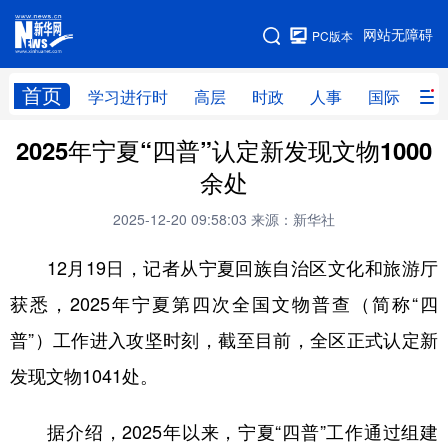
手机版
网站无障碍
PC版本
网站地图
首页
学习进行时
高层
时政
人事
国际
财
2025年宁夏“四普”认定新发现文物1000
学习进行时
高层
时政
人事
余处
国际
财经
网评
港澳
2025-12-20 09:58:03
来源：新华社
台湾
思客智库
全球连线
教育
12月19日，记者从宁夏回族自治区文化和旅游厅
科技
科创
量子
体育
获悉，2025年宁夏第四次全国文物普查（简称“四
文化
书画
健康
军事
普”）工作进入攻坚时刻，截至目前，全区正式认定新
访谈
视频
图片
政务
发现文物1041处。
法律
中央文件
金融
汽车
据介绍，2025年以来，宁夏“四普”工作通过组建
食品
人居
信息化
数字经济