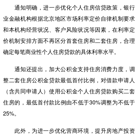
山东
河南
湖北
湖南
通知明确，进一步优化个人住房信贷政策，银行
广东
广西
海南
重庆
业金融机构根据北京地区市场利率定价自律机制要求
四川
贵州
云南
西藏
和本机构经营状况、客户风险状况等因素，在利率定
价机制安排方面不再区分首套住房和二套住房，合理
陕西
甘肃
青海
宁夏
确定每笔商业性个人住房贷款的具体利率水平。
新疆
内蒙古
黑龙江
通知还提出，加大公积金支持住房消费力度，调
多语种频道
整二套住房公积金贷款最低首付比例，对借款申请人
English
Español
Français
عربى
（含共同申请人）使用公积金个人住房贷款购买二套
住房的，最低首付款比例由不低于30%调整为不低于
Русский язык
日本語
한국어
25%。
Deutsch
Português
此外，为进一步优化营商环境，提升房地产投资