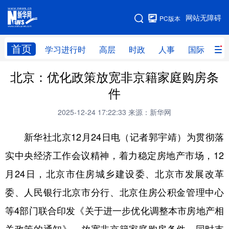
手机版
网站无障碍
PC版本
网站地图
首页
学习进行时
高层
时政
人事
国际
财
北京：优化政策放宽非京籍家庭购房条
学习进行时
高层
时政
人事
件
国际
财经
网评
港澳
2025-12-24 17:22:33
来源：新华网
台湾
思客智库
全球连线
教育
新华社北京12月24日电（记者郭宇靖）为贯彻落
科技
科创
量子
体育
实中央经济工作会议精神，着力稳定房地产市场，12
文化
书画
健康
军事
月24日，北京市住房城乡建设委、北京市发展改革
访谈
视频
图片
政务
委、人民银行北京市分行、北京住房公积金管理中心
法律
中央文件
金融
汽车
等4部门联合印发《关于进一步优化调整本市房地产相
食品
人居
信息化
数字经济