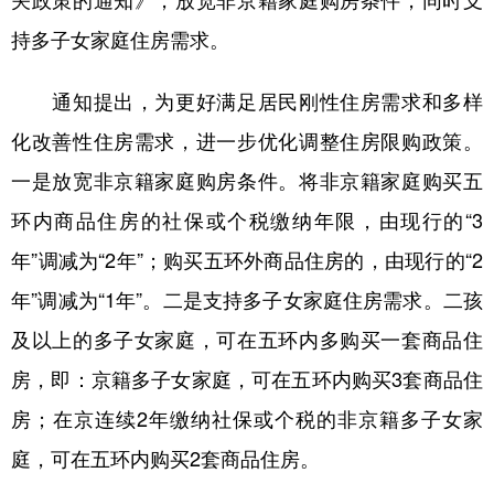
关政策的通知》，放宽非京籍家庭购房条件，同时支
持多子女家庭住房需求。
学术中国
乡村振兴
银龄
溯源中国
城市
旅游
能源
会展
通知提出，为更好满足居民刚性住房需求和多样
彩票
娱乐
时尚
悦读
化改善性住房需求，进一步优化调整住房限购政策。
一是放宽非京籍家庭购房条件。将非京籍家庭购买五
公益
一带一路
亚太网
上市公司
环内商品住房的社保或个税缴纳年限，由现行的“3
文化产业
年”调减为“2年”；购买五环外商品住房的，由现行的“2
年”调减为“1年”。二是支持多子女家庭住房需求。二孩
地方频道
及以上的多子女家庭，可在五环内多购买一套商品住
北京
天津
河北
山西
房，即：京籍多子女家庭，可在五环内购买3套商品住
辽宁
吉林
上海
江苏
房；在京连续2年缴纳社保或个税的非京籍多子女家
浙江
安徽
福建
江西
庭，可在五环内购买2套商品住房。