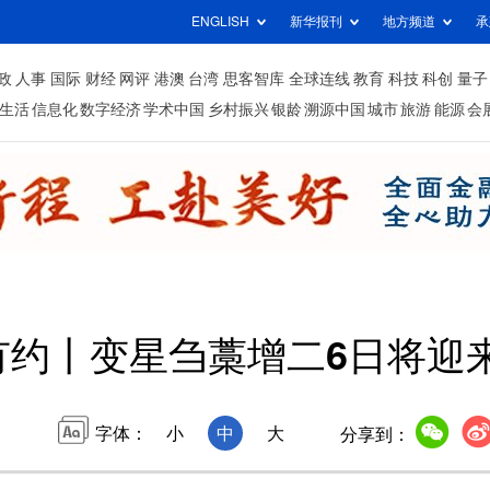
ENGLISH
新华报刊
地方频道
承
政
人事
国际
财经
网评
港澳
台湾
思客智库
全球连线
教育
科技
科创
量子
生活
信息化
数字经济
学术中国
乡村振兴
银龄
溯源中国
城市
旅游
能源
会
有约丨变星刍藁增二6日将迎
字体：
小
中
大
分享到：