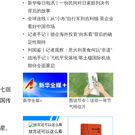
新华每日电讯丨
一份民间对日索赔判决书
背后的故事
全球连线丨
从“小布”自行车到吉利猫 英企业
看好中国市场
记者手记丨德企海外投资“向东看”背后的确
定性期待
列国鉴丨记者观察：意大利美食何以“非遗”
战地手记丨飞机平安落地 喀土穆国际机场
期待全面重启
七宿
中国传
新华全媒+
图说节令丨送你一张节
气明信片
星。
故宫还可以这么看