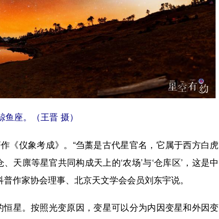
鲸鱼座。（王晋 摄）
作《仪象考成》。“刍藁是古代星官名，它属于西方白虎
、天廪等星官共同构成天上的‘农场’与‘仓库区’，这是
科普作家协会理事、北京天文学会会员刘东宇说。
恒星。按照光变原因，变星可以分为内因变星和外因变