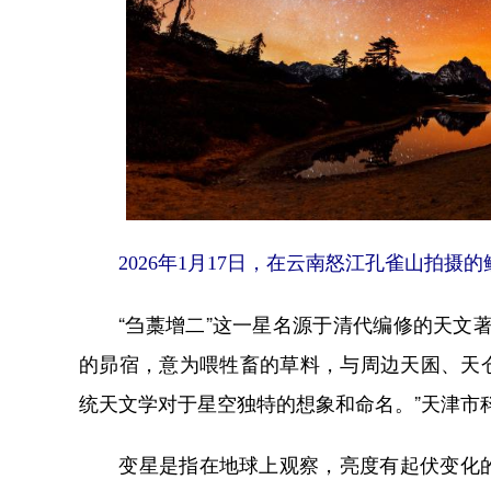
2026年1月17日，在云南怒江孔雀山拍摄的
“刍藁增二”这一星名源于清代编修的天文著
的昴宿，意为喂牲畜的草料，与周边天囷、天仓
统天文学对于星空独特的想象和命名。”天津市
变星是指在地球上观察，亮度有起伏变化的