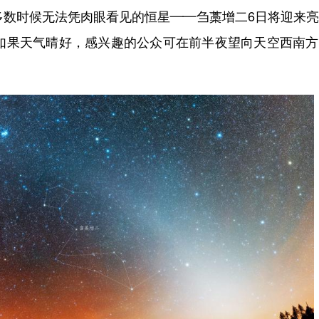
数时候无法凭肉眼看见的恒星——刍藁增二6日将迎来亮
，如果天气晴好，感兴趣的公众可在前半夜望向天空西南