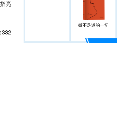
指亮
微不足道的一切
32