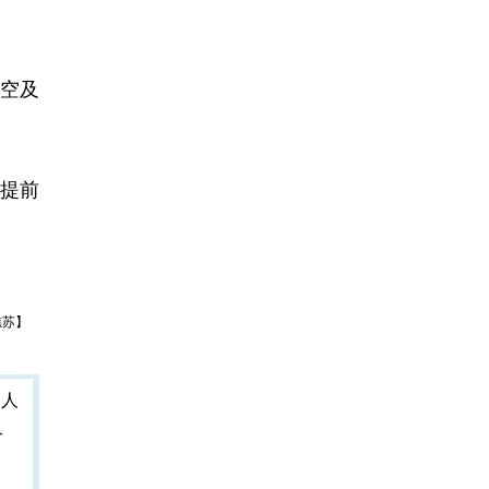
空及
提前
樵苏】
人