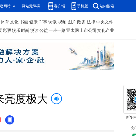
建网站
网站无障碍
客户端
手机版
站内搜索
体育
文化
书画
健康
军事
访谈
视频
图片
政务
法律
中央文件
展
彩票
娱乐
时尚
悦读
公益
一带一路
亚太网
上市公司
文化产业
来亮度极大