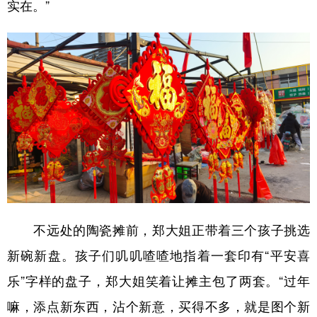
山东
河南
湖北
湖南
实在。”
广东
广西
海南
重庆
四川
贵州
云南
西藏
陕西
甘肃
青海
宁夏
新疆
内蒙古
黑龙江
多语种频道
English
Español
Français
عربى
不远处的陶瓷摊前，郑大姐正带着三个孩子挑选
Русский язык
日本語
한국어
新碗新盘。孩子们叽叽喳喳地指着一套印有“平安喜
Deutsch
Português
乐”字样的盘子，郑大姐笑着让摊主包了两套。“过年
嘛，添点新东西，沾个新意，买得不多，就是图个新