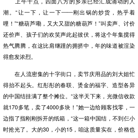
上午十点，四面八方的乡亲已经汇成涌动的人
潮。“让一下，让一下——刚出锅的炒货，热乎着
学术中国
乡村振兴
银龄
溯源中国
哩！”“糖葫芦嘞，又大又甜的糖葫芦！”叫卖声、讨价
城市
旅游
能源
会展
还价声、孩子们的欢笑声此起彼伏，将这个年集搅得
彩票
娱乐
时尚
悦读
热气腾腾，在这比肩继踵的拥挤中，年的味道被渲染
公益
一带一路
亚太网
上市公司
得愈发浓烈。
文化产业
在人流密集的十字街口，卖节庆用品的刘大姐忙
得抬不起头。红彤彤的春联、烫金的福字、造型各异
地方频道
的中国结挂满了整个摊位。“这半天下来，光微信收款
北京
天津
河北
山西
就170多笔，卖了4000多块！”她一边给顾客找零，一
辽宁
吉林
上海
江苏
边指了指刚刚拆开的纸箱，“这一箱中国结，不到仨小
浙江
安徽
福建
江西
时抢光了。大的30，小的15，咱这质量实在，价格也