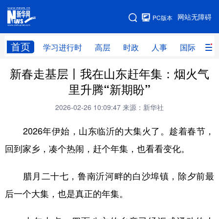
手机版
网站无障碍
PC版本
网站地图
首页
学习进行时
高层
时政
人事
国际
财
新春走基层丨我在山东赶年集：烟火气
学习进行时
高层
时政
人事
里升腾“新期盼”
国际
财经
网评
港澳
2026-02-26 10:09:47
来源：新华社
台湾
思客智库
全球连线
教育
2026年伊始，山东临沂的大集火了。趁着春节，
科技
科创
量子
体育
回到家乡，凑个热闹，赶个年集，也看看变化。
文化
书画
健康
军事
腊月二十七，鲁南沂河畔的白沙埠镇，除夕前最
访谈
视频
图片
政务
后一个大集，也是真正的年集。
法律
中央文件
金融
汽车
食品
人居
信息化
数字经济