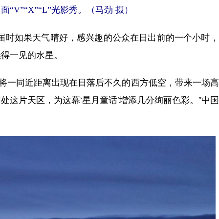
面“V”“X”“L”光影秀。（马劲 摄）
，届时如果天气晴好，感兴趣的公众在日出前的一个小时
难得一见的水星。
将一同近距离出现在日落后不久的西方低空，带来一场高
同处这片天区，为这幕‘星月童话’增添几分绚丽色彩。”中