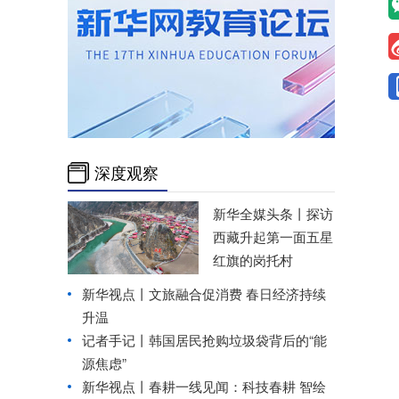
深度观察
新华全媒头条丨
探访
西藏升起第一面五星
红旗的岗托村
新华视点丨
文旅融合促消费 春日经济持续
升温
记者手记丨韩国居民抢购垃圾袋背后的“能
源焦虑”
新华视点丨
春耕一线见闻：科技春耕 智绘