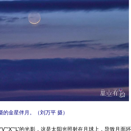
拍摄的金星伴月。（刘万平 摄）
”“X”“L”的光影，这是太阳光照射在月球上，导致月面