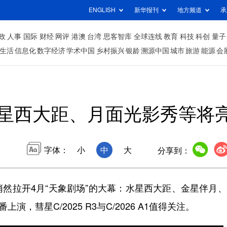
ENGLISH
新华报刊
地方频道
承
政
人事
国际
财经
网评
港澳
台湾
思客智库
全球连线
教育
科技
科创
量子
生活
信息化
数字经济
学术中国
乡村振兴
银龄
溯源中国
城市
旅游
能源
会
星西大距、月面光影秀等将亮
字体：
小
中
大
分享到：
拉开4月“天象剧场”的大幕：水星西大距、金星伴月、
上演，彗星C/2025 R3与C/2026 A1值得关注。