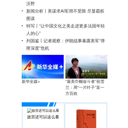
沃野
新闻分析丨美谋求AI军用不受限 尽显霸权
图谋
特写丨“让中国文化之美走进更多法国年轻
人的心”
列国鉴丨记者观察：伊朗战事暴露美军“弹
匣深度”危机
“最美巾帼奋斗者”祝雪
新华全媒+
兰：用“一片叶子”富一
方百姓
故宫还可以这么看