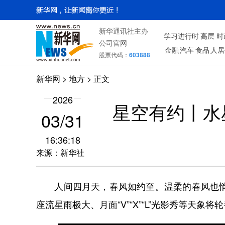
新华通讯社主办
学习进行时
高层
时
公司官网
金融
汽车
食品
人居
股票代码：
603888
新华网
>
地方
> 正文
2026
星空有约丨水
03/31
16:36:18
来源：新华社
人间四月天，春风如约至。温柔的春风也悄然
座流星雨极大、月面“V”“X”“L”光影秀等天象将轮番