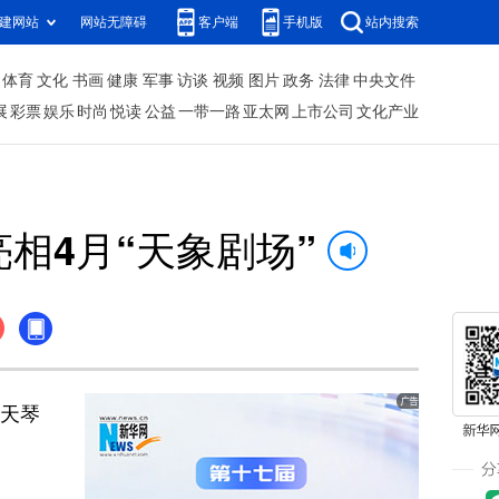
建网站
网站无障碍
客户端
手机版
站内搜索
体育
文化
书画
健康
军事
访谈
视频
图片
政务
法律
中央文件
展
彩票
娱乐
时尚
悦读
公益
一带一路
亚太网
上市公司
文化产业
相4月“天象剧场”
天琴