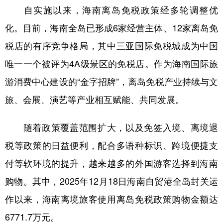
自实施以来，海南离岛免税政策经多轮调整优
学术中国
乡村振兴
银龄
溯源中国
化。目前，海南全岛已形成6家经营主体、12家离岛免
城市
旅游
能源
会展
税店的有序竞争格局，其中三亚国际免税城成为中国
彩票
娱乐
时尚
悦读
唯一一个被评为4A级景区的免税店。作为海南国际旅
游消费中心建设的“金字招牌”，离岛免税产业持续与文
公益
一带一路
亚太网
上市公司
旅、会展、演艺等产业相互赋能、共同发展。
文化产业
随着政策覆盖范围扩大，以及免签入境、离境退
地方频道
税等政策的日益便利，配合多语种标识、跨境便捷支
付等软环境的提升，越来越多的外国游客选择到海南
北京
天津
河北
山西
购物。其中，2025年12月18日海南自贸港全岛封关运
辽宁
吉林
上海
江苏
作以来，海南离境旅客使用离岛免税政策购物金额达
浙江
安徽
福建
江西
6771.7万元。