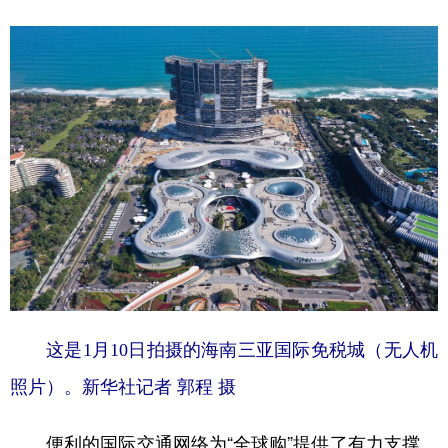
山东
河南
湖北
湖南
广东
广西
海南
重庆
四川
贵州
云南
西藏
陕西
甘肃
青海
宁夏
新疆
内蒙古
黑龙江
多语种频道
English
Español
Français
عربى
Русский язык
日本語
한국어
这是1月10日拍摄的海南三亚国际免税城（无人机
Deutsch
Português
照片）。新华社记者 郭程 摄
便利的国际交通网络为“全球购”提供了有力支撑。