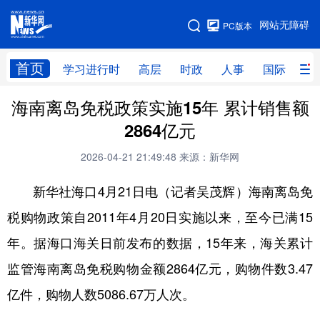
手机版
网站无障碍
PC版本
网站地图
首页
学习进行时
高层
时政
人事
国际
财
海南离岛免税政策实施15年 累计销售额
学习进行时
高层
时政
人事
2864亿元
国际
财经
网评
港澳
2026-04-21 21:49:48
来源：新华网
台湾
思客智库
全球连线
教育
新华社海口4月21日电（记者吴茂辉）海南离岛免
科技
科创
量子
体育
税购物政策自2011年4月20日实施以来，至今已满15
文化
书画
健康
军事
年。据海口海关日前发布的数据，15年来，海关累计
访谈
视频
图片
政务
监管海南离岛免税购物金额2864亿元，购物件数3.47
法律
中央文件
金融
汽车
亿件，购物人数5086.67万人次。
食品
人居
信息化
数字经济