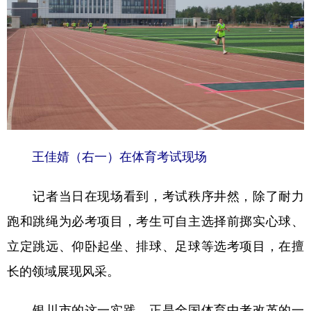
山东
河南
湖北
湖南
广东
广西
海南
重庆
四川
贵州
云南
西藏
陕西
甘肃
青海
宁夏
新疆
内蒙古
黑龙江
王佳婧（右一）在体育考试现场
多语种频道
记者当日在现场看到，考试秩序井然，除了耐力
English
Español
Français
عربى
跑和跳绳为必考项目，考生可自主选择前掷实心球、
Русский язык
日本語
한국어
立定跳远、仰卧起坐、排球、足球等选考项目，在擅
Deutsch
Português
长的领域展现风采。
银川市的这一实践，正是全国体育中考改革的一