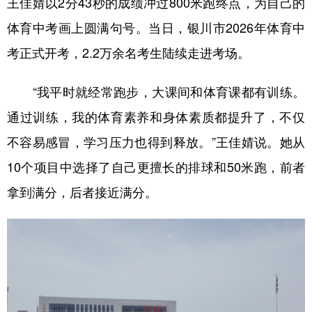
王佳婧以2分43秒的成绩冲过800米跑终点，为自己的
体育中考画上圆满句号。当日，银川市2026年体育中
学术中国
乡村振兴
银龄
溯源中国
考正式开考，2.2万余名考生陆续走进考场。
城市
旅游
能源
会展
彩票
娱乐
时尚
悦读
“我平时就经常跑步，大课间和体育课都有训练。
公益
一带一路
亚太网
上市公司
通过训练，我的体育素养和身体素质都提升了，不仅
不容易感冒，学习压力也得到释放。”王佳婧说。她从
文化产业
10个项目中选择了自己更擅长的排球和50米跑，前者
拿到满分，后者接近满分。
地方频道
北京
天津
河北
山西
辽宁
吉林
上海
江苏
浙江
安徽
福建
江西