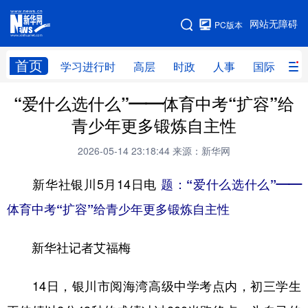
手机版
网站无障碍
PC版本
网站地图
首页
学习进行时
高层
时政
人事
国际
财
“爱什么选什么”——体育中考“扩容”给
学习进行时
高层
时政
人事
青少年更多锻炼自主性
国际
财经
网评
港澳
2026-05-14 23:18:44
来源：新华网
台湾
思客智库
全球连线
教育
新华社银川5月14日电
题：“爱什么选什么”——
科技
科创
量子
体育
体育中考“扩容”给青少年更多锻炼自主性
文化
书画
健康
军事
新华社记者艾福梅
访谈
视频
图片
政务
法律
中央文件
金融
汽车
14日，银川市阅海湾高级中学考点内，初三学生
食品
人居
信息化
数字经济