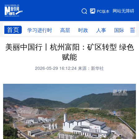
手机版
网站无障碍
PC版本
网站地图
首页
学习进行时
高层
时政
人事
国际
财
美丽中国行丨杭州富阳：矿区转型 绿色
学习进行时
高层
时政
人事
赋能
国际
财经
网评
港澳
2026-05-29 16:12:24
来源：新华社
台湾
思客智库
全球连线
教育
科技
科创
量子
体育
文化
书画
健康
军事
访谈
视频
图片
政务
法律
中央文件
金融
汽车
食品
人居
信息化
数字经济