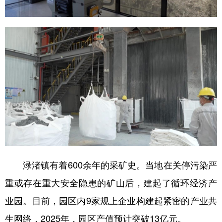
山东
河南
湖北
湖南
广东
广西
海南
重庆
四川
贵州
云南
西藏
陕西
甘肃
青海
宁夏
新疆
内蒙古
黑龙江
多语种频道
English
Español
Français
عربى
渌渚镇有着600余年的采矿史。当地在关停污染严
Русский язык
日本語
한국어
重或存在重大安全隐患的矿山后，建起了循环经济产
Deutsch
Português
业园。目前，园区内9家规上企业构建起紧密的产业共
生网络，2025年，园区产值预计突破13亿元。