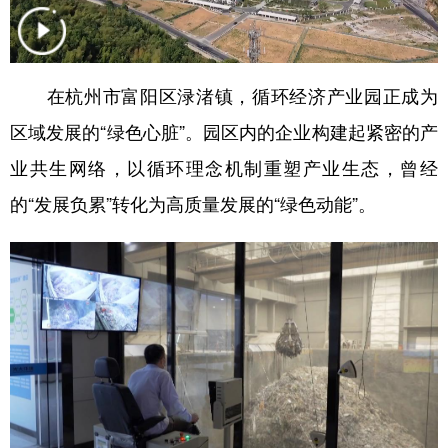
学术中国
乡村振兴
银龄
溯源中国
城市
旅游
能源
会展
在杭州市富阳区渌渚镇，循环经济产业园正成为
彩票
娱乐
时尚
悦读
区域发展的“绿色心脏”。园区内的企业构建起紧密的产
公益
一带一路
亚太网
上市公司
业共生网络，以循环理念机制重塑产业生态，曾经
的“发展负累”转化为高质量发展的“绿色动能”。
文化产业
地方频道
北京
天津
河北
山西
辽宁
吉林
上海
江苏
浙江
安徽
福建
江西