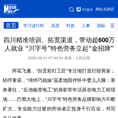
手机版
网站无障碍
PC版本
网站地图
首页
学习进行时
高层
时政
人事
国际
财
四川精准培训、拓宽渠道，带动超600万
学习进行时
高层
时政
人事
人就业 “川字号”特色劳务立起“金招牌”
国际
财经
网评
港澳
2026-06-01 07:40:04
来源：人民日报
台湾
思客智库
全球连线
教育
焊花飞溅，“自贡彩灯工匠”专注地打造灯组骨架；
科技
科创
量子
体育
轻哼童谣，“绵州巧姐妹”温柔地陪伴怀中婴儿入睡；寒
文化
书画
健康
军事
来暑往，“岳池输变电工”的身影常年活跃在电力工程现
访谈
视频
图片
政务
场……巴蜀大地上，“川字号”特色劳务品牌影响力不断
法律
中央文件
金融
汽车
扩大，专业能力过硬的劳动者正投身千行百业，书写
食品
人居
信息化
数字经济