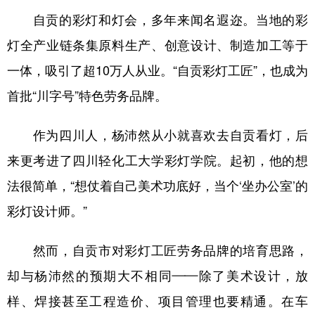
山东
河南
湖北
湖南
自贡的彩灯和灯会，多年来闻名遐迩。当地的彩
广东
广西
海南
重庆
灯全产业链条集原料生产、创意设计、制造加工等于
四川
贵州
云南
西藏
一体，吸引了超10万人从业。“自贡彩灯工匠”，也成为
陕西
甘肃
青海
宁夏
首批“川字号”特色劳务品牌。
新疆
内蒙古
黑龙江
作为四川人，杨沛然从小就喜欢去自贡看灯，后
来更考进了四川轻化工大学彩灯学院。起初，他的想
多语种频道
法很简单，“想仗着自己美术功底好，当个‘坐办公室’的
English
Español
Français
عربى
彩灯设计师。”
Русский язык
日本語
한국어
然而，自贡市对彩灯工匠劳务品牌的培育思路，
Deutsch
Português
却与杨沛然的预期大不相同——除了美术设计，放
样、焊接甚至工程造价、项目管理也要精通。在车