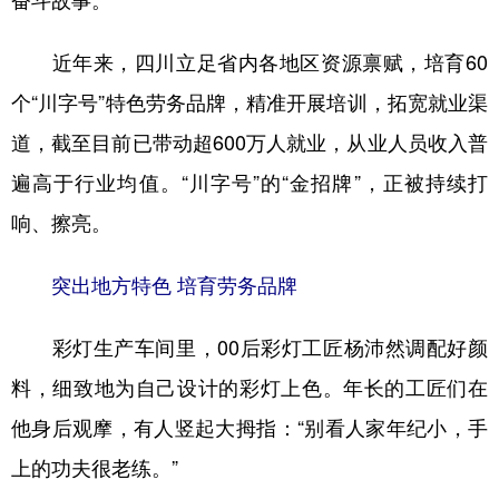
奋斗故事。
学术中国
乡村振兴
银龄
溯源中国
近年来，四川立足省内各地区资源禀赋，培育60
城市
旅游
能源
会展
个“川字号”特色劳务品牌，精准开展培训，拓宽就业渠
彩票
娱乐
时尚
悦读
道，截至目前已带动超600万人就业，从业人员收入普
遍高于行业均值。“川字号”的“金招牌”，正被持续打
公益
一带一路
亚太网
上市公司
响、擦亮。
文化产业
突出地方特色 培育劳务品牌
地方频道
彩灯生产车间里，00后彩灯工匠杨沛然调配好颜
北京
天津
河北
山西
料，细致地为自己设计的彩灯上色。年长的工匠们在
辽宁
吉林
上海
江苏
他身后观摩，有人竖起大拇指：“别看人家年纪小，手
浙江
安徽
福建
江西
上的功夫很老练。”