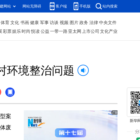
建网站
网站无障碍
客户端
手机版
站内搜索
体育
文化
书画
健康
军事
访谈
视频
图片
政务
法律
中央文件
展
彩票
娱乐
时尚
悦读
公益
一带一路
亚太网
上市公司
文化产业
村环境整治问题
型案
体废