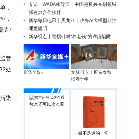
专访丨WADA领导层：中国是反兴奋剂领域
单，
强有力合作伙伴
排，
新华每日电讯丨
黑龙江：政务AI大模型让治
理更聪明
毫克/
新华视点丨
警惕针对“养老钱”的诈骗陷阱
监管
22处
文脉·守艺丨匠造春秋
新华全媒+
纸寿千年
污染
故宫还可以这么看
微不足道的一切