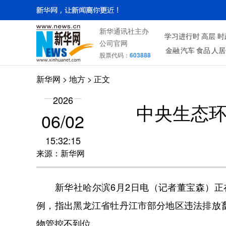
新华通讯社主办
学习进行时
高层
时
公司官网
金融
汽车
食品
人居
股票代码：
603888
新华网
>
地方
> 正文
2026
中央生态
06/02
15:32:15
来源：新华网
新华社哈尔滨6月2日电（记者董宝森）正在
例，指出黑龙江省牡丹江市部分地区违法排放
物管控不到位。