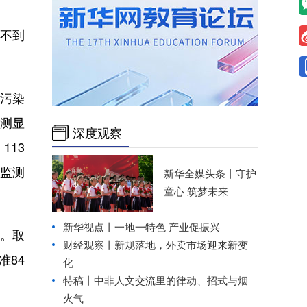
不到
污染
监测显
深度观察
113
监测
新华全媒头条丨
守护
童心 筑梦未来
新华视点丨
一地一特色 产业促振兴
。取
财经观察丨
新规落地，外卖市场迎来新变
准84
化
特稿丨中非人文交流里的律动、招式与烟
火气