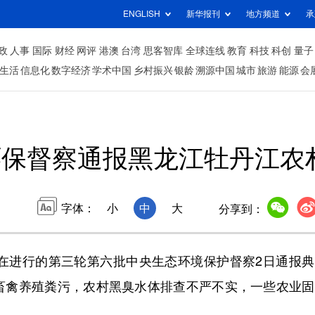
ENGLISH
新华报刊
地方频道
承
政
人事
国际
财经
网评
港澳
台湾
思客智库
全球连线
教育
科技
科创
量子
生活
信息化
数字经济
学术中国
乡村振兴
银龄
溯源中国
城市
旅游
能源
会
环保督察通报黑龙江牡丹江农
字体：
小
中
大
分享到：
进行的第三轮第六批中央生态环境保护督察2日通报典
畜禽养殖粪污，农村黑臭水体排查不严不实，一些农业固