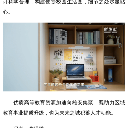
计科学合理，构建便捷校园生活圈，细节之处尽显贴
山东
河南
湖北
湖南
心。
广东
广西
海南
重庆
四川
贵州
云南
西藏
陕西
甘肃
青海
宁夏
新疆
内蒙古
黑龙江
多语种频道
English
Español
Français
عربى
Русский язык
日本語
한국어
优质高等教育资源加速向雄安集聚，既助力区域
Deutsch
Português
教育事业提质升级，也为未来之城积蓄人才动能。