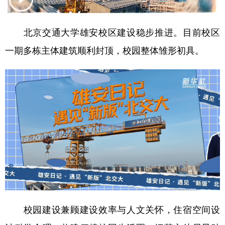
学术中国
乡村振兴
银龄
溯源中国
北京交通大学雄安校区建设稳步推进。目前校区
城市
旅游
能源
会展
一期多栋主体建筑顺利封顶，校园整体雏形初具。
彩票
娱乐
时尚
悦读
公益
一带一路
亚太网
上市公司
文化产业
地方频道
北京
天津
河北
山西
辽宁
吉林
上海
江苏
浙江
安徽
福建
江西
校园建设兼顾建设效率与人文关怀，住宿空间设