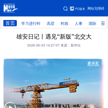
手机版
网站无障碍
PC版本
网站地图
首页
学习进行时
高层
时政
人事
国际
财
雄安日记丨遇见“新版”北交大
学习进行时
高层
时政
人事
2026-06-03 14:27:07
来源：新华社
国际
财经
网评
港澳
台湾
思客智库
全球连线
教育
科技
科创
量子
体育
文化
书画
健康
军事
访谈
视频
图片
政务
法律
中央文件
金融
汽车
食品
人居
信息化
数字经济