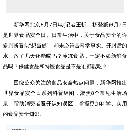
学术中国
乡村振兴
银龄
溯源中国
城市
旅游
能源
会展
新华网北京6月7日电(记者王忻、杨登媛)6月7日
是世界食品安全日。日常生活中，关于食品安全的许
彩票
娱乐
时尚
悦读
多判断看似“想当然”，却未必符合科学事实。开封后的
公益
一带一路
亚太网
上市公司
水，放了几天还能喝吗？冷冻食品，一定不如新鲜食
文化产业
品吗？保健食品和特医食品是不是谁都能吃？
地方频道
围绕公众关注的食品安全热点问题，新华网推出
世界食品安全日系列科普组图，聚焦8个常见生活场
北京
天津
河北
山西
景，帮助消费者避开认知误区，掌握更加科学、实用
辽宁
吉林
上海
江苏
的食品安全知识。
浙江
安徽
福建
江西