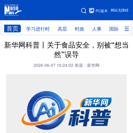
手机版
网站无障碍
PC版本
网站地图
首页
学习进行时
高层
时政
人事
国际
财
新华网科普丨关于食品安全，别被“想当
学习进行时
高层
时政
人事
然”误导
国际
财经
网评
港澳
2026-06-07 16:24:02
来源：新华网
台湾
思客智库
全球连线
教育
科技
科创
量子
体育
文化
书画
健康
军事
访谈
视频
图片
政务
法律
中央文件
金融
汽车
食品
人居
信息化
数字经济