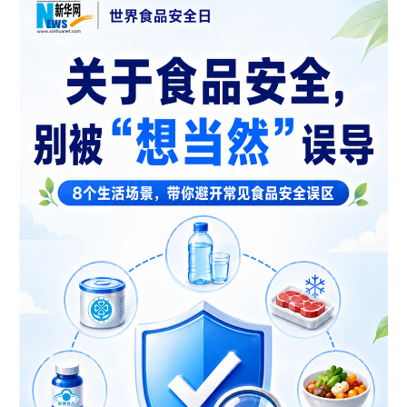
山东
河南
湖北
湖南
广东
广西
海南
重庆
四川
贵州
云南
西藏
陕西
甘肃
青海
宁夏
新疆
内蒙古
黑龙江
多语种频道
English
Español
Français
عربى
Русский язык
日本語
한국어
Deutsch
Português