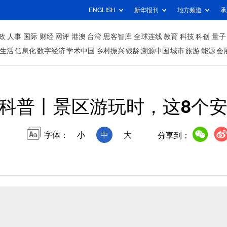
ENGLISH
新华报刊
地方频道
承
政
人事
国际
财经
网评
港澳
台湾
思客智库
全球连线
教育
科技
科创
量子
生活
信息化
数字经济
学术中国
乡村振兴
银龄
溯源中国
城市
旅游
能源
会
科普丨景区游玩时，这8个
字体：
小
中
大
分享到：