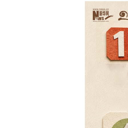
，悄悄
感
全守
手，会
活？