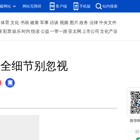
建网站
网站无障碍
客户端
手机版
站内搜索
体育
文化
书画
健康
军事
访谈
视频
图片
政务
法律
中央文件
展
彩票
娱乐
时尚
悦读
公益
一带一路
亚太网
上市公司
文化产业
安全细节别忽视