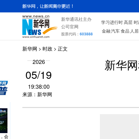
“养
？
新华通讯社主办
学习进行时
高层
时
公司官网
金融
汽车
食品
人居
股票代码：
603888
新华网
>
时政
> 正文
，悄悄
感
2026
新华网
05/19
19:38:00
来源：新华网
全守
手，会