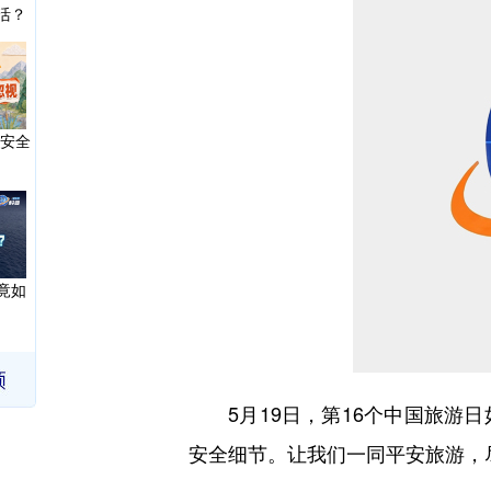
活？
个安全
竟如
5月19日，第16个中国旅游日
“养
安全细节。让我们一同平安旅游，
？