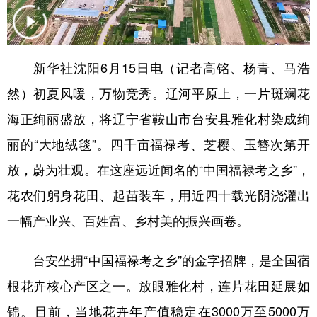
学术中国
乡村振兴
银龄
溯源中国
城市
旅游
能源
会展
新华社沈阳6月15日电（记者高铭、杨青、马浩
彩票
娱乐
时尚
悦读
然）初夏风暖，万物竞秀。辽河平原上，一片斑斓花
公益
一带一路
亚太网
上市公司
海正绚丽盛放，将辽宁省鞍山市台安县雅化村染成绚
丽的“大地绒毯”。四千亩福禄考、芝樱、玉簪次第开
文化产业
放，蔚为壮观。在这座远近闻名的“中国福禄考之乡”，
花农们躬身花田、起苗装车，用近四十载光阴浇灌出
地方频道
一幅产业兴、百姓富、乡村美的振兴画卷。
北京
天津
河北
山西
台安坐拥“中国福禄考之乡”的金字招牌，是全国宿
辽宁
吉林
上海
江苏
根花卉核心产区之一。放眼雅化村，连片花田延展如
浙江
安徽
福建
江西
锦。目前，当地花卉年产值稳定在3000万至5000万