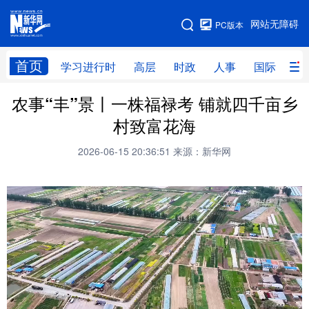
手机版
网站无障碍
PC版本
网站地图
首页
学习进行时
高层
时政
人事
国际
财
农事“丰”景丨一株福禄考 铺就四千亩乡
学习进行时
高层
时政
人事
村致富花海
国际
财经
网评
港澳
2026-06-15 20:36:51
来源：新华网
台湾
思客智库
全球连线
教育
科技
科创
量子
体育
文化
书画
健康
军事
访谈
视频
图片
政务
法律
中央文件
金融
汽车
食品
人居
信息化
数字经济