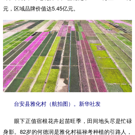
山东
河南
湖北
湖南
元，区域品牌价值达5.45亿元。
广东
广西
海南
重庆
四川
贵州
云南
西藏
陕西
甘肃
青海
宁夏
新疆
内蒙古
黑龙江
多语种频道
English
Español
Français
عربى
Русский язык
日本語
한국어
台安县雅化村（航拍图）。新华社发
Deutsch
Português
眼下正值宿根花卉起苗旺季，田间地头尽是忙碌
身影。82岁的何德润是雅化村福禄考种植的引路人，