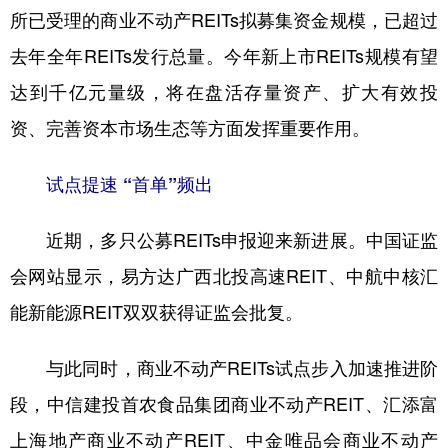
所已受理的商业不动产REITs拟募集资金规模，已超过
学术中国
乡村振兴
银龄
溯源中国
去年全年REITs发行总量。今年新上市REITs规模有望
城市
旅游
能源
会展
达到千亿元量级，将在盘活存量资产、扩大有效投
彩票
娱乐
时尚
悦读
资、完善资本市场生态等方面发挥重要作用。
公益
一带一路
亚太网
上市公司
试点提速 “首单”频出
文化产业
近期，多只公募REITs申报迎来新进展。中国证监
会网站显示，易方达广西北投高速REIT、中航中核汇
地方频道
能新能源REIT双双获得证监会批复。
北京
天津
河北
山西
与此同时，商业不动产REITs试点步入加速推进阶
辽宁
吉林
上海
江苏
段，中信建投首农食品集团商业不动产REIT、汇添富
浙江
安徽
福建
江西
上海地产商业不动产REIT、中金唯品会商业不动产