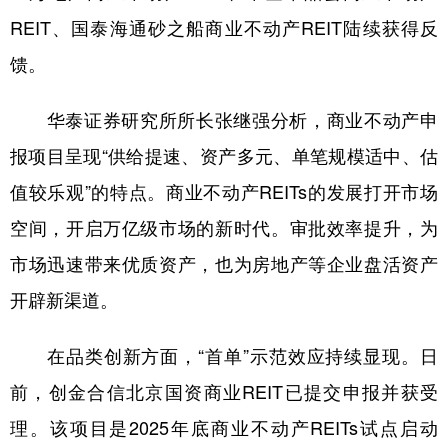
山东
河南
湖北
湖南
REIT、国泰海通砂之船商业不动产REIT陆续获得反
广东
广西
海南
重庆
馈。
四川
贵州
云南
西藏
华泰证券研究所所长张继强分析，商业不动产申
陕西
甘肃
青海
宁夏
报项目呈现“供给提速、资产多元、单笔规模适中、估
新疆
内蒙古
黑龙江
值较乐观”的特点。商业不动产REITs的发展打开市场
空间，开启万亿级市场的新时代。审批效率提升，为
多语种频道
市场迅速带来优质资产，也为房地产等企业盘活资产
English
Español
Français
عربى
开辟新渠道。
Русский язык
日本語
한국어
在品类创新方面，“首单”示范效应持续显现。日
Deutsch
Português
前，创金合信北京国资商业REIT已提交申报并获受
理。该项目是2025年底商业不动产REITs试点启动