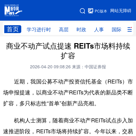
手机版
网站无障碍
PC版本
网站地图
首页
学习进行时
高层
时政
人事
国际
财
商业不动产试点提速 REITs市场料持续
学习进行时
高层
时政
人事
扩容
国际
财经
网评
港澳
2026-04-20 09:08:26
来源：中国证券报
台湾
思客智库
全球连线
教育
近期，我国公募不动产投资信托基金（REITs）市
科技
科创
量子
体育
场申报提速，以商业不动产REITs为代表的新品类不断
文化
书画
健康
军事
扩容，多只标志性“首单”创新产品亮相。
访谈
视频
图片
政务
机构人士测算，随着商业不动产REITs试点步入加
法律
中央文件
金融
汽车
速推进阶段，REITs市场将持续扩容。今年以来，交易
食品
人居
信息化
数字经济