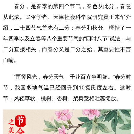
春分，是春季的第四个节气，春色从此分，春意
学术中国
乡村振兴
银龄
溯源中国
从此浓。民俗学者、天津社会科学院研究员王来华介
城市
旅游
能源
会展
绍，二十四节气首先有二分：春分和秋分。概括了一
彩票
娱乐
时尚
悦读
年四季以及立春等八个重要节气的“四时八节”说法，与
二分直接相关，而春分又是二分之始，其重要性不言
公益
一带一路
亚太网
上市公司
而喻。
文化产业
“雨霁风光，春分天气。千花百卉争明媚。”春分时
地方频道
节，我国多地气温已经回升到10摄氏度左右。这时
节，风轻草软，桃树、杏树、梨树竞相吐蕊绽放。
北京
天津
河北
山西
辽宁
吉林
上海
江苏
浙江
安徽
福建
江西