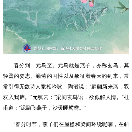
春分到，元鸟至。元鸟就是燕子，亦称玄鸟，其
轻盈的姿态、勤劳的习性以及象征着春天的到来，常
常引得无数诗人竞相吟咏。陶潜说：“翩翩新来燕，双
双入我庐。”元稹云：“梁间玄鸟语，欲似解人情。”杜
甫道：“泥融飞燕子，沙暖睡鸳鸯。”
“春分时节，燕子们在屋檐和梁间环绕呢喃，在斜