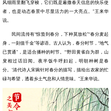
风细雨里翻飞穿梭，它们既是遍撒春天信息的快乐使
者，也是动态春景中尽显活力的一大亮点。”王来华
说。
民间流传有“惊蛰到春分，下种莫放松”“春分麦起
身，一刻值千金”等谚语。古人认为，春分时节，“地气
已贯通”，是适合播种的时节。“‘野田黄雀自为群，山
叟相过话旧闻。夜半饭牛呼妇起，明朝种树是春
分。’清代诗人宋琬针对春分的描写，描绘出农家的忙
碌与希望，透着乡土气息和人情意味。”王来华说。