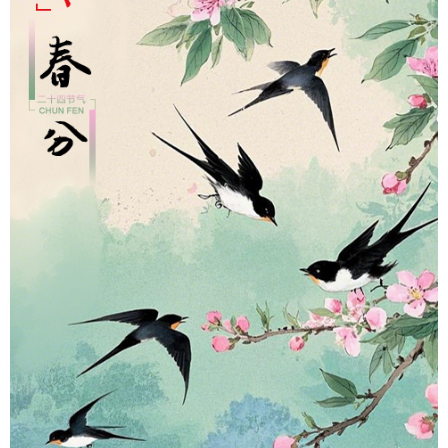
山东
河南
湖北
湖南
广东
广西
海南
重庆
四川
贵州
云南
西藏
陕西
甘肃
青海
宁夏
新疆
内蒙古
黑龙江
多语种频道
English
Español
Français
عربى
Русский язык
日本語
한국어
Deutsch
Português