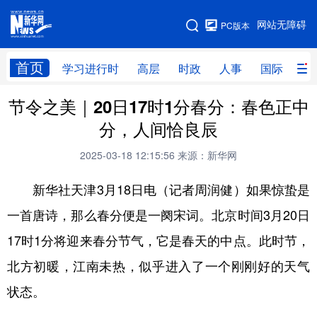
手机版
网站无障碍
PC版本
网站地图
首页
学习进行时
高层
时政
人事
国际
财
节令之美｜20日17时1分春分：春色正中
学习进行时
高层
时政
人事
分，人间恰良辰
国际
财经
网评
港澳
2025-03-18 12:15:56
来源：新华网
台湾
思客智库
全球连线
教育
新华社天津3月18日电（记者周润健）如果惊蛰是
科技
科创
量子
体育
一首唐诗，那么春分便是一阕宋词。北京时间3月20日
文化
书画
健康
军事
17时1分将迎来春分节气，它是春天的中点。此时节，
访谈
视频
图片
政务
北方初暖，江南未热，似乎进入了一个刚刚好的天气
法律
中央文件
金融
汽车
状态。
食品
人居
信息化
数字经济