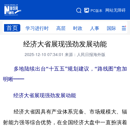
手机版
网站无障碍
PC版本
网站地图
首页
学习进行时
高层
时政
人事
国际
财
经济大省展现强劲发展动能
学习进行时
高层
时政
人事
2025-12-10 07:34:01
来源：人民日报海外版
国际
财经
网评
港澳
多地陆续出台“十五五”规划建议，“路线图”愈加
台湾
思客智库
全球连线
教育
明晰——
科技
科创
量子
体育
文化
书画
健康
军事
经济大省展现强劲发展动能
访谈
视频
图片
政务
经济大省因具有产业体系完备、市场规模大、辐
法律
中央文件
金融
汽车
射能力强等综合优势，在全国经济大盘中一直扮演着
食品
人居
信息化
数字经济