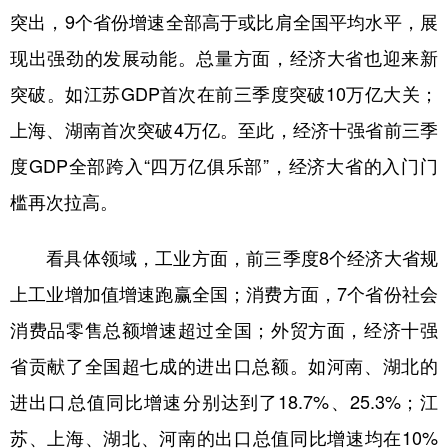
山东
河南
湖北
湖南
突出，9个省份增速全部高于或比肩全国平均水平，展
广东
广西
海南
重庆
现出强劲的发展动能。总量方面，经济大省也迎来新
四川
贵州
云南
西藏
突破。如江苏GDP首次在前三季度突破10万亿大关；
上海、湖南首次突破4万亿。至此，经济十强省前三季
陕西
甘肃
青海
宁夏
度GDP全部跨入“四万亿俱乐部”，经济大省的入门门
新疆
内蒙古
黑龙江
槛再次拉高。
多语种频道
看具体领域，工业方面，前三季度8个经济大省规
English
Español
Français
عربى
上工业增加值增速跑赢全国；消费方面，7个省份社会
消费品零售总额增速超过全国；外贸方面，经济十强
Русский язык
日本語
한국어
省贡献了全国超七成的进出口总额。如河南、湖北的
Deutsch
Português
进出口总值同比增速分别达到了18.7%、25.3%；江
苏、上海、湖北、河南的出口总值同比增速均在10%