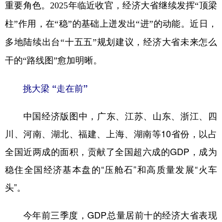
重要角色。2025年临近收官，经济大省继续发挥“顶梁
学术中国
乡村振兴
银龄
溯源中国
柱”作用，在“稳”的基础上迸发出“进”的动能。近日，
城市
旅游
能源
会展
多地陆续出台“十五五”规划建议，经济大省未来怎么
干的“路线图”愈加明晰。
彩票
娱乐
时尚
悦读
公益
一带一路
亚太网
上市公司
挑大梁 “走在前”
文化产业
中国经济版图中，广东、江苏、山东、浙江、四
川、河南、湖北、福建、上海、湖南等10省份，以占
地方频道
全国近两成的面积，贡献了全国超六成的GDP，成为
北京
天津
河北
山西
稳住全国经济基本盘的“压舱石”和高质量发展“火车
辽宁
吉林
上海
江苏
头”。
浙江
安徽
福建
江西
今年前三季度，GDP总量居前十的经济大省表现