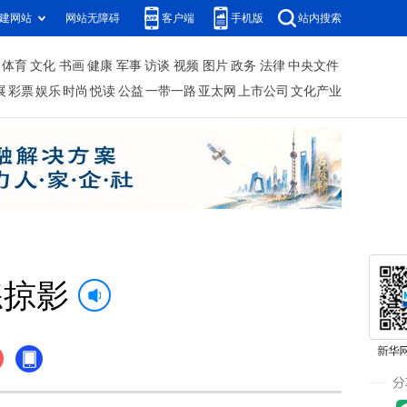
建网站
网站无障碍
客户端
手机版
站内搜索
体育
文化
书画
健康
军事
访谈
视频
图片
政务
法律
中央文件
展
彩票
娱乐
时尚
悦读
公益
一带一路
亚太网
上市公司
文化产业
练掠影