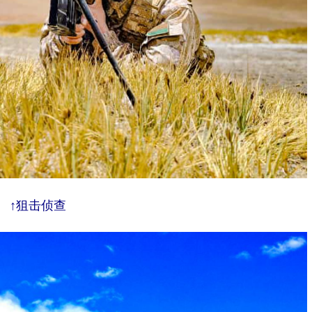
↑狙击侦查