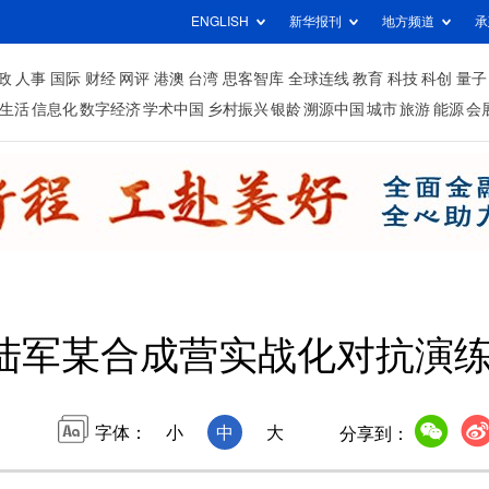
ENGLISH
新华报刊
地方频道
承
政
人事
国际
财经
网评
港澳
台湾
思客智库
全球连线
教育
科技
科创
量子
生活
信息化
数字经济
学术中国
乡村振兴
银龄
溯源中国
城市
旅游
能源
会
陆军某合成营实战化对抗演
字体：
小
中
大
分享到：