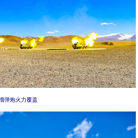
↑榴弹炮火力覆盖