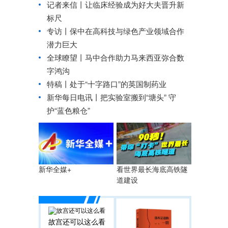
记者来信丨让临床经验成为好大夫晋升新
标尺
专访丨保中在高科技与绿色产业领域合作
潜力巨大
全球瞭望丨马中合作助力马来西亚弥合数
字鸿沟
特稿丨处于“十字路口”的英国制药业
新华每日电讯丨
把实验室搬到“塘头” 守
护“蓝色粮仓”
新华全媒+
看世界最长海底高铁隧
道建设
故宫还可以这么看