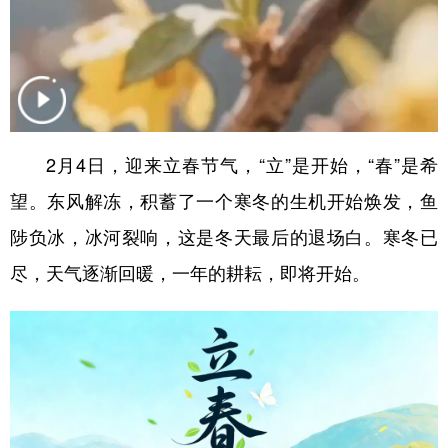
山东
河南
湖北
湖南
广东
广西
海南
重庆
四川
贵州
云南
西藏
陕西
甘肃
青海
宁夏
2月4日，迎来立春节气，“立”是开始，“春”是希
新疆
内蒙古
黑龙江
望。东风解冻，积蓄了一个寒冬的生机开始焕发，鱼
陟负冰，冰河裂响，这是冬天最后的退场白。寒冬已
多语种频道
尽，天气逐渐回暖，一年的耕耘，即将开始。
English
Español
Français
عربى
Русский язык
日本語
한국어
Deutsch
Português