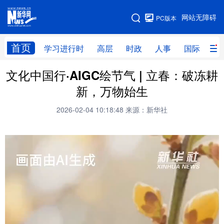
手机版
网站无障碍
PC版本
网站地图
首页
学习进行时
高层
时政
人事
国际
财
文化中国行·AIGC绘节气 | 立春：破冻耕
学习进行时
高层
时政
人事
新，万物始生
国际
财经
网评
港澳
2026-02-04 10:18:48
来源：新华社
台湾
思客智库
全球连线
教育
科技
科创
量子
体育
文化
书画
健康
军事
访谈
视频
图片
政务
法律
中央文件
金融
汽车
食品
人居
信息化
数字经济