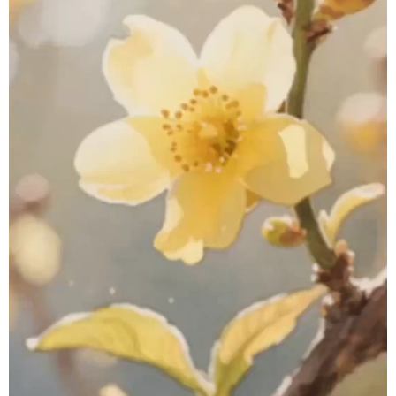
学术中国
乡村振兴
银龄
溯源中国
城市
旅游
能源
会展
彩票
娱乐
时尚
悦读
公益
一带一路
亚太网
上市公司
文化产业
地方频道
北京
天津
河北
山西
辽宁
吉林
上海
江苏
浙江
安徽
福建
江西