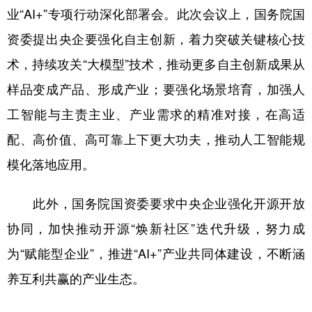
业“AI+”专项行动深化部署会。此次会议上，国务院国
学术中国
乡村振兴
银龄
溯源中国
资委提出央企要强化自主创新，着力突破关键核心技
城市
旅游
能源
会展
术，持续攻关“大模型”技术，推动更多自主创新成果从
彩票
娱乐
时尚
悦读
样品变成产品、形成产业；要强化场景培育，加强人
工智能与主责主业、产业需求的精准对接，在高适
公益
一带一路
亚太网
上市公司
配、高价值、高可靠上下更大功夫，推动人工智能规
文化产业
模化落地应用。
地方频道
此外，国务院国资委要求中央企业强化开源开放
协同，加快推动开源“焕新社区”迭代升级，努力成
北京
天津
河北
山西
为“赋能型企业”，推进“AI+”产业共同体建设，不断涵
辽宁
吉林
上海
江苏
养互利共赢的产业生态。
浙江
安徽
福建
江西