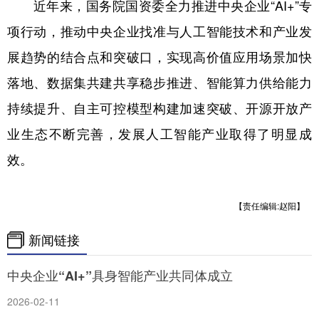
山东
河南
湖北
湖南
近年来，国务院国资委全力推进中央企业“AI+”专
项行动，推动中央企业找准与人工智能技术和产业发
广东
广西
海南
重庆
展趋势的结合点和突破口，实现高价值应用场景加快
四川
贵州
云南
西藏
落地、数据集共建共享稳步推进、智能算力供给能力
陕西
甘肃
青海
宁夏
持续提升、自主可控模型构建加速突破、开源开放产
新疆
内蒙古
黑龙江
业生态不断完善，发展人工智能产业取得了明显成
效。
多语种频道
【责任编辑:赵阳】
English
Español
Français
عربى
Русский язык
日本語
한국어
新闻链接
Deutsch
Português
中央企业“AI+”具身智能产业共同体成立
2026-02-11