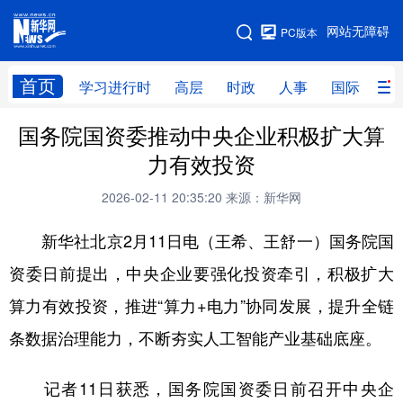
手机版
网站无障碍
PC版本
网站地图
首页
学习进行时
高层
时政
人事
国际
财
国务院国资委推动中央企业积极扩大算
学习进行时
高层
时政
人事
力有效投资
国际
财经
网评
港澳
2026-02-11 20:35:20
来源：新华网
台湾
思客智库
全球连线
教育
新华社北京2月11日电（王希、王舒一）国务院国
科技
科创
量子
体育
资委日前提出，中央企业要强化投资牵引，积极扩大
文化
书画
健康
军事
算力有效投资，推进“算力+电力”协同发展，提升全链
访谈
视频
图片
政务
条数据治理能力，不断夯实人工智能产业基础底座。
法律
中央文件
金融
汽车
记者11日获悉，国务院国资委日前召开中央企
食品
人居
信息化
数字经济