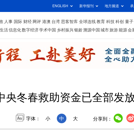
ENGLISH
新华报刊
地方频道
承
政
人事
国际
财经
网评
港澳
台湾
思客智库
全球连线
教育
科技
科创
量子
生活
信息化
数字经济
学术中国
乡村振兴
银龄
溯源中国
城市
旅游
能源
会
中央冬春救助资金已全部发
字体：
小
中
大
分享到：