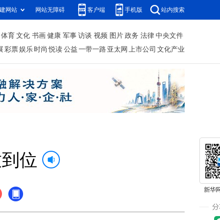
建网站
网站无障碍
客户端
手机版
站内搜索
体育
文化
书画
健康
军事
访谈
视频
图片
政务
法律
中央文件
展
彩票
娱乐
时尚
悦读
公益
一带一路
亚太网
上市公司
文化产业
放到位