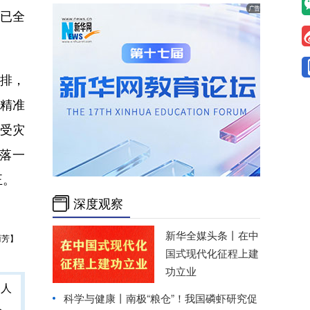
日已全
排，
精准
受灾
落一
正。
深度观察
新华全媒头条丨
在中
丽芳】
国式现代化征程上建
功立业
科学与健康丨南极“粮仓”！我国磷虾研究促
人