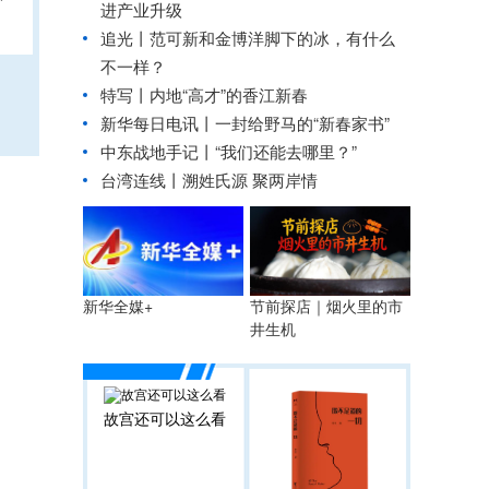
进产业升级
追光丨
范可新和金博洋脚下的冰，有什么
不一样？
特写丨内地“高才”的香江新春
新华每日电讯丨
一封给野马的“新春家书”
中东战地手记丨“我们还能去哪里？”
台湾连线丨
溯姓氏源 聚两岸情
节前探店｜烟火里的市
新华全媒+
井生机
故宫还可以这么看