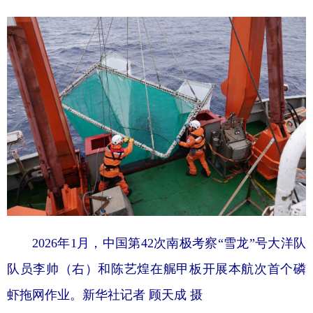
山东
河南
湖北
湖南
广东
广西
海南
重庆
四川
贵州
云南
西藏
陕西
甘肃
青海
宁夏
新疆
内蒙古
黑龙江
多语种频道
English
Español
Français
عربى
Русский язык
日本語
한국어
2026年1月，中国第42次南极考察“雪龙”号大洋队
Deutsch
Português
队员李帅（右）和陈艺煌在艉甲板开展本航次首个磷
虾拖网作业。新华社记者 顾天成 摄