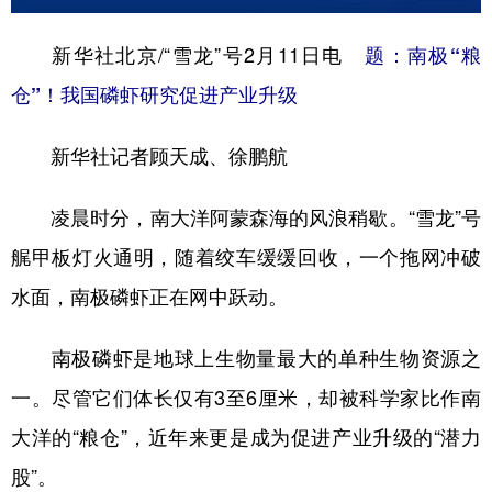
学术中国
乡村振兴
银龄
溯源中国
新华社北京/“雪龙”号2月11日电
题：南极“粮
城市
旅游
能源
会展
仓”！我国磷虾研究促进产业升级
彩票
娱乐
时尚
悦读
新华社记者顾天成、徐鹏航
公益
一带一路
亚太网
上市公司
凌晨时分，南大洋阿蒙森海的风浪稍歇。“雪龙”号
文化产业
艉甲板灯火通明，随着绞车缓缓回收，一个拖网冲破
水面，南极磷虾正在网中跃动。
地方频道
南极磷虾是地球上生物量最大的单种生物资源之
北京
天津
河北
山西
一。尽管它们体长仅有3至6厘米，却被科学家比作南
辽宁
吉林
上海
江苏
大洋的“粮仓”，近年来更是成为促进产业升级的“潜力
浙江
安徽
福建
江西
股”。