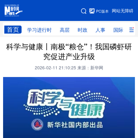
手机版
网站无障碍
PC版本
网站地图
首页
学习进行时
高层
时政
人事
国际
财
科学与健康丨南极“粮仓”！我国磷虾研
学习进行时
高层
时政
人事
究促进产业升级
国际
财经
网评
港澳
2026-02-11 21:10:25
来源：新华网
台湾
思客智库
全球连线
教育
科技
科创
量子
体育
文化
书画
健康
军事
访谈
视频
图片
政务
法律
中央文件
金融
汽车
食品
人居
信息化
数字经济