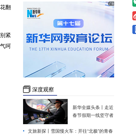
花翻
别紧
一气呵
深度观察
新华全媒头条丨
走近
春节假期一线坚守者
文旅新探丨雪国慢火车：开往“北极”的青春