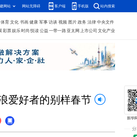
建网站
网站无障碍
客户端
手机版
站内搜索
体育
文化
书画
健康
军事
访谈
视频
图片
政务
法律
中央文件
展
彩票
娱乐
时尚
悦读
公益
一带一路
亚太网
上市公司
文化产业
冲浪爱好者的别样春节