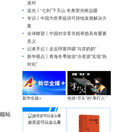
派对
追光丨
“七剑”下天山 冬奥荣光映边疆
专访丨中国为世界提供可持续发展解决方
案
全球瞭望丨中国对非零关税举措具有重要
意义
记者手记丨走近阿塞拜疆“马背奶奶”
新华视点丨
青海冬季旅游“冷资源”实现“热
转化”
铁路“尽头”的“掌灯人”
新华全媒+
能站
故宫还可以这么看