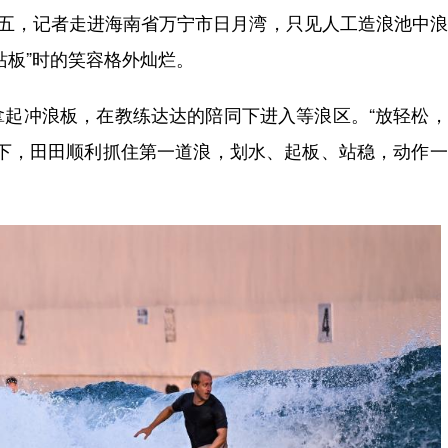
五，记者走进海南省万宁市日月湾，只见人工造浪池中浪
站板”时的笑容格外灿烂。
冲浪板，在教练达达的陪同下进入等浪区。“放轻松，
导下，田田顺利抓住第一道浪，划水、起板、站稳，动作