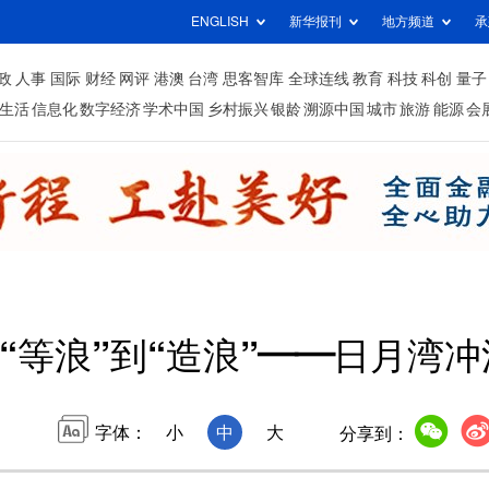
ENGLISH
新华报刊
地方频道
承
政
人事
国际
财经
网评
港澳
台湾
思客智库
全球连线
教育
科技
科创
量子
生活
信息化
数字经济
学术中国
乡村振兴
银龄
溯源中国
城市
旅游
能源
会
“等浪”到“造浪”——日月湾
字体：
小
中
大
分享到：