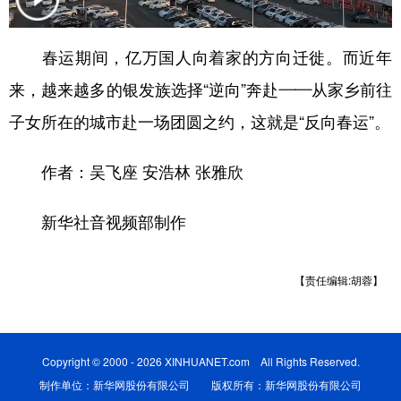
学术中国
乡村振兴
银龄
溯源中国
春运期间，亿万国人向着家的方向迁徙。而近年
城市
旅游
能源
会展
来，越来越多的银发族选择“逆向”奔赴——从家乡前往
彩票
娱乐
时尚
悦读
子女所在的城市赴一场团圆之约，这就是“反向春运”。
公益
一带一路
亚太网
上市公司
作者：吴飞座 安浩林 张雅欣
文化产业
新华社音视频部制作
地方频道
【责任编辑:胡蓉】
北京
天津
河北
山西
辽宁
吉林
上海
江苏
Copyright © 2000 - 2026 XINHUANET.com All Rights Reserved.
浙江
安徽
福建
江西
制作单位：新华网股份有限公司 版权所有：新华网股份有限公司