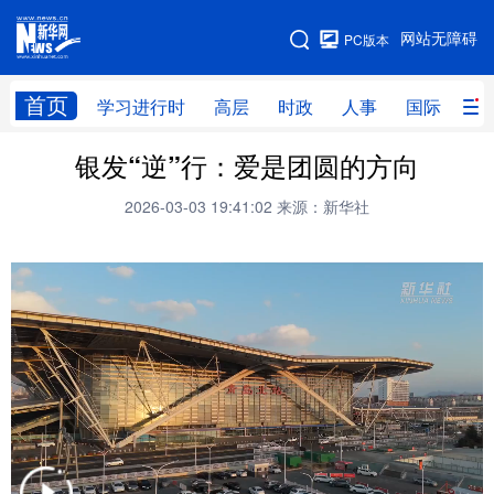
手机版
网站无障碍
PC版本
网站地图
首页
学习进行时
高层
时政
人事
国际
财
银发“逆”行：爱是团圆的方向
学习进行时
高层
时政
人事
2026-03-03 19:41:02
来源：新华社
国际
财经
网评
港澳
台湾
思客智库
全球连线
教育
科技
科创
量子
体育
文化
书画
健康
军事
访谈
视频
图片
政务
法律
中央文件
金融
汽车
食品
人居
信息化
数字经济