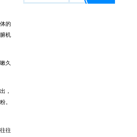
体的
腑机
嗽久
出，
花粉。
往往