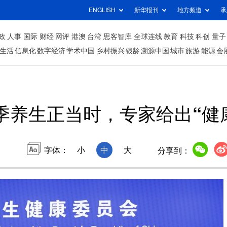
ENGLISH
新华报刊
地方频道
承
政
人事
国际
财经
网评
港澳
台湾
思客智库
全球连线
教育
科技
科创
量子
生活
信息化
数字经济
学术中国
乡村振兴
银龄
溯源中国
城市
旅游
能源
会
季养生正当时，专家给出“健
字体：
小
中
大
分享到：