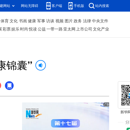
建网站
网站无障碍
客户端
手机版
站内搜索
体育
文化
书画
健康
军事
访谈
视频
图片
政务
法律
中央文件
展
彩票
娱乐
时尚
悦读
公益
一带一路
亚太网
上市公司
文化产业
康锦囊”