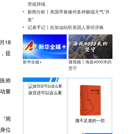
突或持续
新闻分析丨美国早春缘何多种极端天气“并
发”
记者手记丨在加油站听美国人算经济账
18
题，提
微视频丨海拔4000米的
新华全媒+
坚守
医师
运动量
故宫还可以这么看
”周
微不足道的一切
侧身位