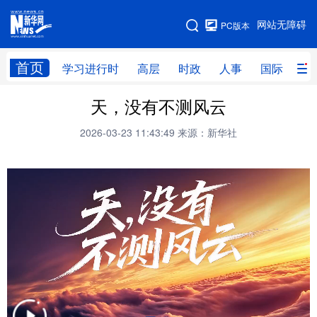
手机版
网站无障碍
PC版本
网站地图
首页
学习进行时
高层
时政
人事
国际
财
天，没有不测风云
学习进行时
高层
时政
人事
2026-03-23 11:43:49
来源：新华社
国际
财经
网评
港澳
台湾
思客智库
全球连线
教育
科技
科创
量子
体育
文化
书画
健康
军事
访谈
视频
图片
政务
法律
中央文件
金融
汽车
食品
人居
信息化
数字经济