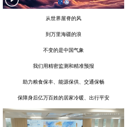
学术中国
乡村振兴
银龄
溯源中国
从世界屋脊的风
城市
旅游
能源
会展
到万里海疆的浪
彩票
娱乐
时尚
悦读
公益
一带一路
亚太网
上市公司
不变的是中国气象
文化产业
我们用精密监测和精准预报
地方频道
助力粮食保丰、能源保供、交通保畅
北京
天津
河北
山西
保障身后亿万百姓的居家冷暖、出行平安
辽宁
吉林
上海
江苏
浙江
安徽
福建
江西