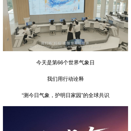
山东
河南
湖北
湖南
广东
广西
海南
重庆
四川
贵州
云南
西藏
陕西
甘肃
青海
宁夏
新疆
内蒙古
黑龙江
今天是第66个世界气象日
多语种频道
我们用行动诠释
English
Español
Français
عربى
“测今日气象，护明日家园”的全球共识
Русский язык
日本語
한국어
Deutsch
Português