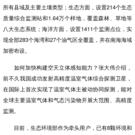
山东
河南
湖北
湖南
所有县域及主要土壤类型；生态方面，设置214个生态
广东
广西
海南
重庆
质量综合监测站和1.64万个样地，覆盖森林、草地等
四川
贵州
云南
西藏
八大生态系统；海洋方面，设置1411个监测点位，实
现全部283个海湾和27个油气区全覆盖，并在南海海域
陕西
甘肃
青海
宁夏
加密布设。
新疆
内蒙古
黑龙江
如何加快构建空天立体感知能力？张大伟介绍，
多语种频道
前不久我国成功发射高精度温室气体综合探测卫星，
English
Español
Français
عربى
在国际上首次实现了温室气体主被动协同探测，能对
全球主要温室气体和气态污染物开展大范围、高精度
Русский язык
日本語
한국어
监测。
Deutsch
Português
目前，生态环境部作为牵头用户，已有8颗环境和