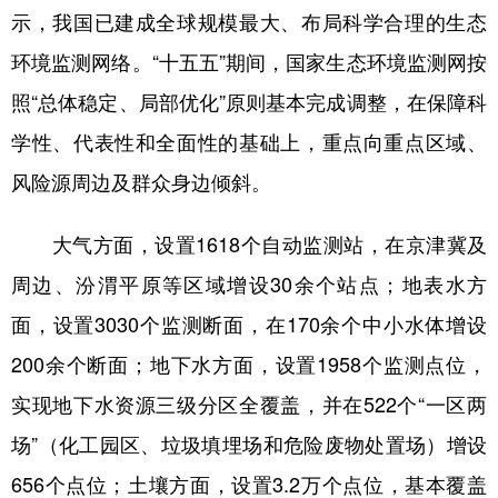
示，我国已建成全球规模最大、布局科学合理的生态
学术中国
乡村振兴
银龄
溯源中国
环境监测网络。“十五五”期间，国家生态环境监测网按
城市
旅游
能源
会展
照“总体稳定、局部优化”原则基本完成调整，在保障科
彩票
娱乐
时尚
悦读
学性、代表性和全面性的基础上，重点向重点区域、
风险源周边及群众身边倾斜。
公益
一带一路
亚太网
上市公司
文化产业
大气方面，设置1618个自动监测站，在京津冀及
周边、汾渭平原等区域增设30余个站点；地表水方
地方频道
面，设置3030个监测断面，在170余个中小水体增设
200余个断面；地下水方面，设置1958个监测点位，
北京
天津
河北
山西
实现地下水资源三级分区全覆盖，并在522个“一区两
辽宁
吉林
上海
江苏
场”（化工园区、垃圾填埋场和危险废物处置场）增设
浙江
安徽
福建
江西
656个点位；土壤方面，设置3.2万个点位，基本覆盖