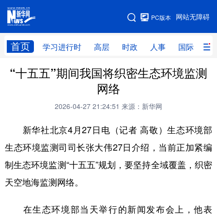
手机版
网站无障碍
PC版本
网站地图
首页
学习进行时
高层
时政
人事
国际
财
“十五五”期间我国将织密生态环境监测
学习进行时
高层
时政
人事
网络
国际
财经
网评
港澳
2026-04-27 21:24:51
来源：新华网
台湾
思客智库
全球连线
教育
新华社北京4月27日电（记者 高敬）生态环境部
科技
科创
量子
体育
生态环境监测司司长张大伟27日介绍，当前正加紧编
文化
书画
健康
军事
制生态环境监测“十五五”规划，要坚持全域覆盖，织密
访谈
视频
图片
政务
天空地海监测网络。
法律
中央文件
金融
汽车
在生态环境部当天举行的新闻发布会上，他表
食品
人居
信息化
数字经济