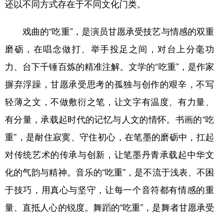
山东
河南
湖北
湖南
还以不同方式存在于不同文化门类。
广东
广西
海南
重庆
戏曲的“吃重”，是演员甘愿承受技艺与情感的双重
四川
贵州
云南
西藏
磨砺，在唱念做打、举手投足之间，对台上分毫功
陕西
甘肃
青海
宁夏
力、台下千锤百炼的精准注解。文学的“吃重”，是作家
摒弃浮躁，甘愿承受思考的孤独与创作的艰辛，不写
新疆
内蒙古
黑龙江
轻薄之文，不做敷衍之笔，让文字有温度、有力量、
有分量，承载起时代的记忆与人文的情怀。书画的“吃
多语种频道
重”，是耐住寂寞、守住初心，在笔墨的磨砺中，扛起
English
Español
Français
عربى
对传统艺术的传承与创新，让笔墨丹青承载起中华文
Русский язык
日本語
한국어
化的气韵与精神。音乐的“吃重”，是不流于浅表、不困
Deutsch
Português
于技巧，用真心与坚守，让每一个音符都有情感的重
量、直抵人心的锐度。舞蹈的“吃重”，是舞者甘愿承受