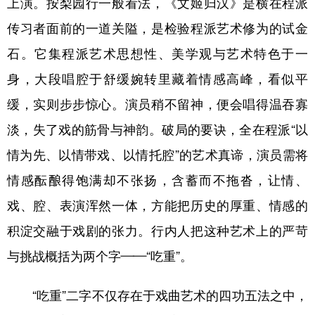
上演。按梨园行一般看法，《文姬归汉》是横在程派
传习者面前的一道关隘，是检验程派艺术修为的试金
学术中国
乡村振兴
银龄
溯源中国
石。它集程派艺术思想性、美学观与艺术特色于一
城市
旅游
能源
会展
身，大段唱腔于舒缓婉转里藏着情感高峰，看似平
彩票
娱乐
时尚
悦读
缓，实则步步惊心。演员稍不留神，便会唱得温吞寡
公益
一带一路
亚太网
上市公司
淡，失了戏的筋骨与神韵。破局的要诀，全在程派“以
文化产业
情为先、以情带戏、以情托腔”的艺术真谛，演员需将
情感酝酿得饱满却不张扬，含蓄而不拖沓，让情、
地方频道
戏、腔、表演浑然一体，方能把历史的厚重、情感的
积淀交融于戏剧的张力。行内人把这种艺术上的严苛
北京
天津
河北
山西
与挑战概括为两个字——“吃重”。
辽宁
吉林
上海
江苏
浙江
安徽
福建
江西
“吃重”二字不仅存在于戏曲艺术的四功五法之中，