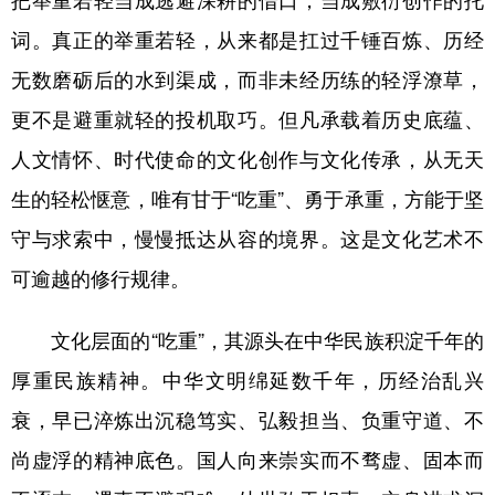
把举重若轻当成逃避深耕的借口，当成敷衍创作的托
词。真正的举重若轻，从来都是扛过千锤百炼、历经
无数磨砺后的水到渠成，而非未经历练的轻浮潦草，
更不是避重就轻的投机取巧。但凡承载着历史底蕴、
人文情怀、时代使命的文化创作与文化传承，从无天
生的轻松惬意，唯有甘于“吃重”、勇于承重，方能于坚
守与求索中，慢慢抵达从容的境界。这是文化艺术不
可逾越的修行规律。
文化层面的“吃重”，其源头在中华民族积淀千年的
厚重民族精神。中华文明绵延数千年，历经治乱兴
衰，早已淬炼出沉稳笃实、弘毅担当、负重守道、不
尚虚浮的精神底色。国人向来崇实而不骛虚、固本而