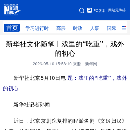
手机版
网站无障碍
PC版本
网站地图
首页
学习进行时
高层
时政
人事
国际
财
新华社文化随笔丨戏里的“吃重”，戏外
学习进行时
高层
时政
人事
的初心
国际
财经
网评
港澳
2026-05-10 15:58:10
来源：新华网
台湾
思客智库
全球连线
教育
新华社北京5月10日电
题：戏里的“吃重”，戏外
科技
科创
量子
体育
的初心
文化
书画
健康
军事
新华社记者孙闻
访谈
视频
图片
政务
法律
中央文件
金融
汽车
近日，北京京剧院复排的程派名剧《文姬归汉》
食品
人居
信息化
数字经济