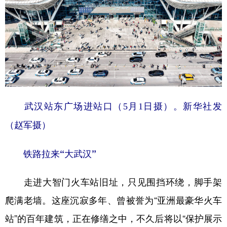
山东
河南
湖北
湖南
广东
广西
海南
重庆
四川
贵州
云南
西藏
陕西
甘肃
青海
宁夏
新疆
内蒙古
黑龙江
武汉站东广场进站口（5月1日摄）。新华社发
（赵军摄）
多语种频道
English
Español
Français
عربى
铁路拉来“大武汉”
Русский язык
日本語
한국어
走进大智门火车站旧址，只见围挡环绕，脚手架
Deutsch
Português
爬满老墙。这座沉寂多年、曾被誉为“亚洲最豪华火车
站”的百年建筑，正在修缮之中，不久后将以“保护展示