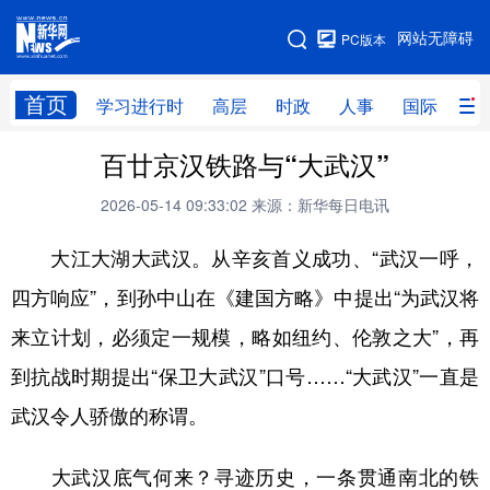
手机版
网站无障碍
PC版本
网站地图
首页
学习进行时
高层
时政
人事
国际
财
百廿京汉铁路与“大武汉”
学习进行时
高层
时政
人事
2026-05-14 09:33:02
来源：新华每日电讯
国际
财经
网评
港澳
大江大湖大武汉。从辛亥首义成功、“武汉一呼，
台湾
思客智库
全球连线
教育
四方响应”，到孙中山在《建国方略》中提出“为武汉将
科技
科创
量子
体育
来立计划，必须定一规模，略如纽约、伦敦之大”，再
文化
书画
健康
军事
到抗战时期提出“保卫大武汉”口号……“大武汉”一直是
访谈
视频
图片
政务
武汉令人骄傲的称谓。
法律
中央文件
金融
汽车
大武汉底气何来？寻迹历史，一条贯通南北的铁
食品
人居
信息化
数字经济