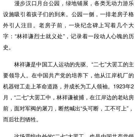
漫步汉口月台公园，绿地铺展，各类无动力游乐
设施吸引着孩子们的到来。公园一侧，一排老房子格
外引人注目。老房子前，一块纪念碑上写着几个大
字：“林祥谦烈士就义处”，记录着一段动人心魄的历
史。
林祥谦是中国工人运动的先驱、“二七”大罢工的主
要领导人。在中国共产党的培养下，他从江岸机厂的
机器钳工走上革命道路，并成长为工人领袖。1923年2
月，“二七”大罢工中，林祥谦被捕，在江岸边的老站房
前，面对军阀的屠刀，断然喊出“头可断，工不可上”，
而后壮烈牺牲。
这场震惊中外的“二七”大罢工，也是中国共产党领