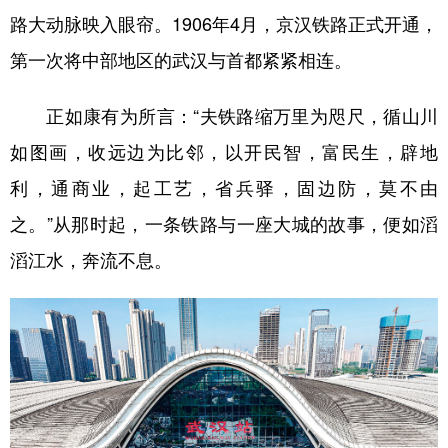
路大动脉映入眼帘。1906年4月，京汉铁路正式开通，
学术中国
乡村振兴
银龄
溯源中国
第一次将中部地区的武汉与首都紧紧相连。
城市
旅游
能源
会展
正如康有为所言：“夫铁路缩万里为咫尺，循山川
彩票
娱乐
时尚
悦读
如图画，收远边为比邻，以开民智，富民生，辟地
公益
一带一路
亚太网
上市公司
利，通商业，起工艺，省兵驿，固边防，莫不由
文化产业
之。”从那时起，一条铁路与一座大城的故事，便如滔
滔江水，奔流不息。
地方频道
北京
天津
河北
山西
辽宁
吉林
上海
江苏
浙江
安徽
福建
江西