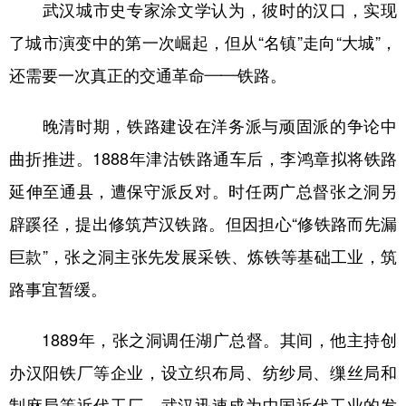
武汉城市史专家涂文学认为，彼时的汉口，实现
了城市演变中的第一次崛起，但从“名镇”走向“大城”，
还需要一次真正的交通革命——铁路。
晚清时期，铁路建设在洋务派与顽固派的争论中
曲折推进。1888年津沽铁路通车后，李鸿章拟将铁路
延伸至通县，遭保守派反对。时任两广总督张之洞另
辟蹊径，提出修筑芦汉铁路。但因担心“修铁路而先漏
巨款”，张之洞主张先发展采铁、炼铁等基础工业，筑
路事宜暂缓。
1889年，张之洞调任湖广总督。其间，他主持创
办汉阳铁厂等企业，设立织布局、纺纱局、缫丝局和
制麻局等近代工厂，武汉迅速成为中国近代工业的发