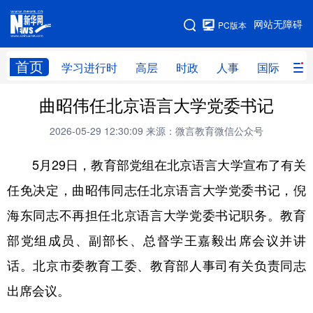
手机版
网站无障碍
PC版本
网站地图
首页
学习进行时
高层
时政
人事
国际
财
曲昭伟任北京语言大学党委书记
学习进行时
高层
时政
人事
2026-05-29 12:30:09
来源：微言教育微信公众号
国际
财经
网评
港澳
5月29日，教育部党组在北京语言大学宣布了有关
台湾
思客智库
全球连线
教育
任免决定，曲昭伟同志任北京语言大学党委书记，倪
科技
科创
量子
体育
海东同志不再担任北京语言大学党委书记职务。教育
文化
书画
健康
军事
部党组成员、副部长、总督学王嘉毅出席会议并讲
访谈
视频
图片
政务
话。北京市委教育工委、教育部人事司有关负责同志
法律
中央文件
金融
汽车
出席会议。
食品
人居
信息化
数字经济