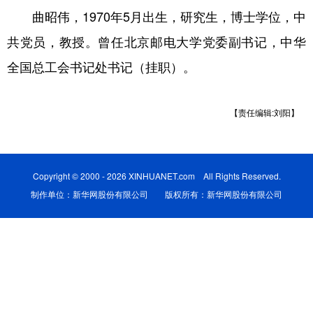
曲昭伟，1970年5月出生，研究生，博士学位，中
学术中国
乡村振兴
银龄
溯源中国
共党员，教授。曾任北京邮电大学党委副书记，中华
城市
旅游
能源
会展
全国总工会书记处书记（挂职）。
彩票
娱乐
时尚
悦读
【责任编辑:刘阳】
公益
一带一路
亚太网
上市公司
文化产业
Copyright © 2000 - 2026 XINHUANET.com All Rights Reserved.
制作单位：新华网股份有限公司 版权所有：新华网股份有限公司
地方频道
北京
天津
河北
山西
辽宁
吉林
上海
江苏
浙江
安徽
福建
江西