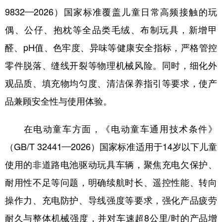
9832—2026）国家标准覆盖儿童日常高频接触的玩
学术中国
乡村振兴
银龄
溯源中国
偶、公仔、抱枕等全品类毛绒、布制玩具，新增甲
城市
旅游
能源
会展
醛、pH值、色牢度、异味等健康安全指标，严格管控
彩票
娱乐
时尚
悦读
零件脱落、缝线开裂等物理机械风险。同时，细化外
公益
一带一路
亚太网
上市公司
观品质、填充物均匀度、清洁保养指引等要求，使产
品兼顾安全性与使用体验。
文化产业
在电动童车方面，《电动童车通用技术条件》
地方频道
（GB/T 32441—2026）国家标准适用于14岁以下儿童
北京
天津
河北
山西
使用的非道路电池驱动玩具车辆，聚焦充电欠保护、
耐用性不足等问题，明确续航时长、遥控性能、转向
辽宁
吉林
上海
江苏
操作力、充电防护、导线强度等要求，强化产品疲劳
浙江
安徽
福建
江西
耐久与整体机械强度，并对车速超8公里/时的产品增