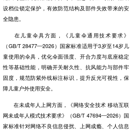
山东
河南
湖北
湖南
设档位锁定保护，有效防范结构及部件失效带来的安
广东
广西
海南
重庆
全隐患。
四川
贵州
云南
西藏
在儿童伞具方面，《儿童伞通用技术要求》
陕西
甘肃
青海
宁夏
（GB/T 28477—2026）国家标准适用于3岁至14岁儿
新疆
内蒙古
黑龙江
童使用的伞具，优化伞面强度、开合力度与底座稳定
性等基础性能，明确开关耐久性、抗风能力与部件牢
多语种频道
固度，规范防紫外线标注标识，提升反光可视性，保
English
Español
Français
عربى
障儿童户外使用安全。
Русский язык
日本語
한국어
在未成年人上网方面，《网络安全技术 移动互联
Deutsch
Português
网未成年人模式技术要求》（GB/T 47694—2026）国
家标准针对网络不良信息侵扰、上网成瘾、个人信息