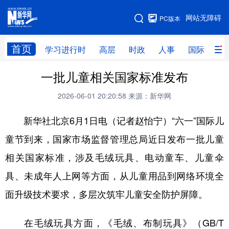
手机版
网站无障碍
PC版本
网站地图
首页
学习进行时
高层
时政
人事
国际
财
一批儿童相关国家标准发布
学习进行时
高层
时政
人事
2026-06-01 20:20:58
来源：新华网
国际
财经
网评
港澳
新华社北京6月1日电（记者赵怡宁）“六一”国际儿
台湾
思客智库
全球连线
教育
童节到来，国家市场监督管理总局近日发布一批儿童
科技
科创
量子
体育
相关国家标准，涉及毛绒玩具、电动童车、儿童伞
文化
书画
健康
军事
具、未成年人上网等方面，从儿童用品到网络环境全
访谈
视频
图片
政务
面升级技术要求，多层次筑牢儿童安全防护屏障。
法律
中央文件
金融
汽车
在毛绒玩具方面，《毛绒、布制玩具》（GB/T
食品
人居
信息化
数字经济