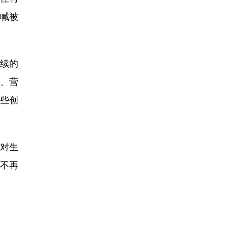
喊被
续的
、营
些创
对生
不再