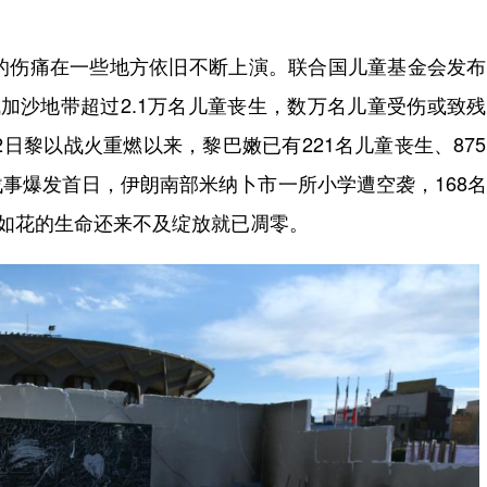
伤痛在一些地方依旧不断上演。联合国儿童基金会发布
加沙地带超过2.1万名儿童丧生，数万名儿童受伤或致
2日黎以战火重燃以来，黎巴嫩已有221名儿童丧生、87
事爆发首日，伊朗南部米纳卜市一所小学遭空袭，168
，如花的生命还来不及绽放就已凋零。