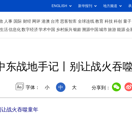
ENGLISH
新华报刊
地方频道
承
政
人事
国际
财经
网评
港澳
台湾
思客智库
全球连线
教育
科技
科创
量子
生活
信息化
数字经济
学术中国
乡村振兴
银龄
溯源中国
城市
旅游
能源
会
中东战地手记丨别让战火吞
字体：
小
中
大
分享到：
别让战火吞噬童年