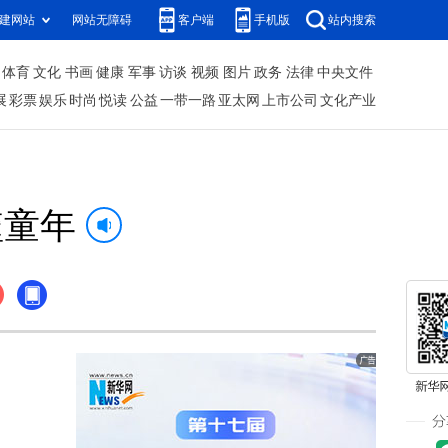
建网站
网站无障碍
客户端
手机版
站内搜索
体育
文化
书画
健康
军事
访谈
视频
图片
政务
法律
中央文件
展
彩票
娱乐
时尚
悦读
公益
一带一路
亚太网
上市公司
文化产业
噬童年