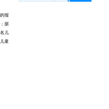
的报
残；据
5名儿
名儿童