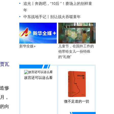
追光丨
奔跑吧，“10后 ”！赛场上的别样童
年
中东战地手记丨别让战火吞噬童年
儿童节，在国外工作的
新华全媒+
他带给女儿一份特殊
的“礼物”
勒贾瓦
故宫还可以这么看
造惨
1月，
微不足道的一切
素的向