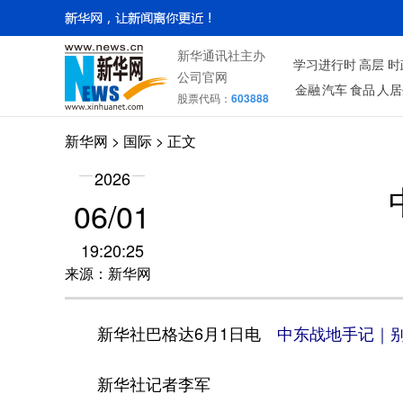
新华通讯社主办
学习进行时
高层
时
公司官网
金融
汽车
食品
人居
股票代码：
603888
新华网
>
国际
> 正文
2026
06/01
19:20:25
来源：新华网
新华社巴格达6月1日电
中东战地手记｜
新华社记者李军