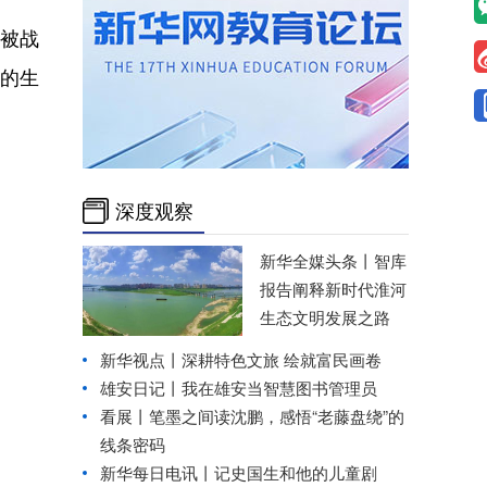
被战
的生
深度观察
新华全媒头条丨
智库
报告阐释新时代淮河
生态文明发展之路
新华视点丨
深耕特色文旅 绘就富民画卷
雄安日记丨我在雄安当智慧图书管理员
看展丨笔墨之间读沈鹏，感悟“老藤盘绕”的
线条密码
新华每日电讯丨
记史国生和他的儿童剧