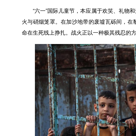
“六一”国际儿童节，本应属于欢笑、礼物和
火与硝烟笼罩。在加沙地带的废墟瓦砾间，在
命在生死线上挣扎。战火正以一种极其残忍的