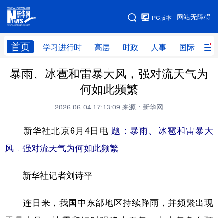
手机版
网站无障碍
PC版本
网站地图
首页
学习进行时
高层
时政
人事
国际
财
暴雨、冰雹和雷暴大风，强对流天气为
学习进行时
高层
时政
人事
何如此频繁
国际
财经
网评
港澳
2026-06-04 17:13:09
来源：新华网
台湾
思客智库
全球连线
教育
新华社北京6月4日电
题：暴雨、冰雹和雷暴大
科技
科创
量子
体育
风，强对流天气为何如此频繁
文化
书画
健康
军事
新华社记者刘诗平
访谈
视频
图片
政务
法律
中央文件
金融
汽车
连日来，我国中东部地区持续降雨，并频繁出现
食品
人居
信息化
数字经济