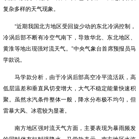
山东
河南
湖北
湖南
复杂多样的天气现象。
广东
广西
海南
重庆
“近期我国北方地区受回旋少动的东北冷涡控制，
四川
贵州
云南
西藏
冷涡后部不断有冷空气南下，导致华北、东北地区、
陕西
甘肃
青海
宁夏
黄淮等地出现强对流天气。”中央气象台首席预报员马
新疆
内蒙古
黑龙江
学款说。
多语种频道
马学款分析，由于冷涡后部高空冷平流活跃，高
低层温差和垂直风切变增大，大气不稳定能量快速积
English
Español
Français
عربى
聚。虽然水汽条件整体一般，降水分布极不均匀，但
Русский язык
日本語
한국어
雷暴大风、冰雹较为显著。
Deutsch
Português
南方地区强对流天气方面，主要表现为暴雨频发