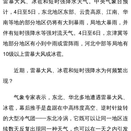
雷暴大风、冰雹和短时强降水天气。中央气象台预
计，4日至5日，东北地区东部、云贵高原、江南、华
学术中国
乡村振兴
银龄
溯源中国
南等地的部分地区仍将有大到暴雨，局地大暴雨，并
城市
旅游
能源
会展
伴有短时强降水等强对流天气。4日至6日，京津冀等
彩票
娱乐
时尚
悦读
地部分地区有小到中雨或雷阵雨，河北中部等局地有
公益
一带一路
亚太网
上市公司
10级以上雷暴大风或冰雹。
文化产业
近期，雷暴大风、冰雹和短时强降水为何频繁出
现？
地方频道
北京
天津
河北
山西
气象专家表示，东北、华北多地遭遇雷暴大风、
冰雹，幕后推手是盘踞在中高纬度高空、逆时针旋转
辽宁
吉林
上海
江苏
的大型冷气团——东北冷涡，它既可以让同一地区连
浙江
安徽
福建
江西
续数天反复出现同一种天气，也可以在一天之内引发